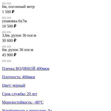
6м, погонный метр
1 500
₽
упаковка 6x7м
10 500
₽
3,6м, рулон 36 пог.м
30 600
₽
6м, рулон 36 пог.м
45 900
₽
Пленка ВОДЯНОЙ 400мкм
Плотность: 400мкм
Цвет: черный
Срок службы: 20 лет
Морозостойкость: –80°С
Устойчивость к проколам: Да