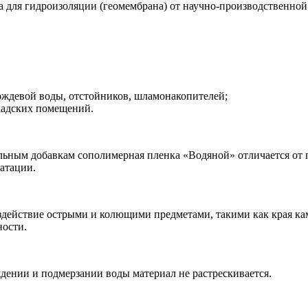
для гидроизоляции (геомембрана) от научно-производственной
ождевой воды, отстойников, шламонакопителей;
ладских помещений.
льным добавкам сополимерная пленка «Водяной» отличается от
атации.
здействие острыми и колющими предметами, такими как края кам
ности.
дении и подмерзании воды материал не растрескивается.