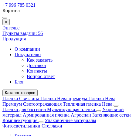
+7 996 785 0321
Корзина
×
Энгельс
Пункты выдачи:
56
Продукция
О компании
Покупателю
Как заказать
Доставка
Контакты
Вопрос-ответ
Блог
Каталог товаров
Пленка Светлица
Пленка Нева премиум
Пленка Нева
Премиум Светоотражающая
Тепличная пленка Нева
Пленка для бассейна
Мульчирующая пленка
Укрывной
материал
Армированная пленка
Агроспан
Затеняющие сетки
Комплектующие
Упаковочные материалы
Фитосветильники
Стеллажи