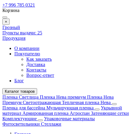
+7 996 785 0321
Корзина
×
Грозный
Пункты выдачи:
25
Продукция
О компании
Покупателю
Как заказать
Доставка
Контакты
Вопрос-ответ
Блог
Каталог товаров
Пленка Светлица
Пленка Нева премиум
Пленка Нева
Премиум Светоотражающая
Тепличная пленка Нева
Пленка для бассейна
Мульчирующая пленка
Укрывной
материал
Армированная пленка
Агроспан
Затеняющие сетки
Комплектующие
Упаковочные материалы
Фитосветильники
Стеллажи