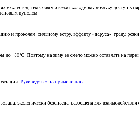
ах нахлёстов, тем самым отсекая холодному воздуху доступ в п
иленовым куполом.
ю и проколам, сильному ветру, эффекту «паруса», граду, резк
 до –80°С. Поэтому на зиму ее смело можно оставлять на парни
луатации.
Руководство по применению
ована, экологически безопасна, разрешена для взаимодействия