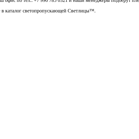
аш офис по тел.:
+7 996 785 0321
и наши менеджеры подберут пле
е в каталог светопропускающей Светлицы™.