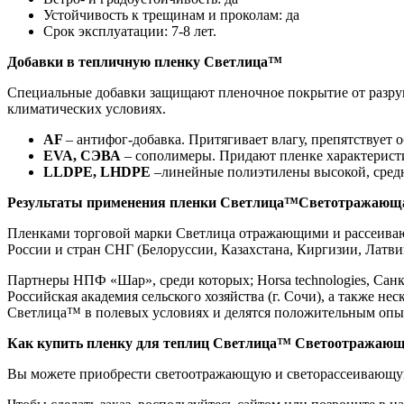
Устойчивость к трещинам и проколам: да
Срок эксплуатации: 7-8 лет.
Добавки в тепличную пленку Светлица™
Специальные добавки защищают пленочное покрытие от разруше
климатических условиях.
AF
– антифог-добавка. Притягивает влагу, препятствует
EVA, СЭВА
– сополимеры. Придают пленке характерист
LLDPE, LHDPE
–линейные полиэтилены высокой, средне
Результаты применения пленки Светлица
™Светотражающ
Пленками торговой марки Светлица отражающими и рассеиваю
России и стран СНГ (Белоруссии, Казахстана, Киргизии, Ла
Партнеры НПФ «Шар», среди которых; Horsа technologies, Са
Российская академия сельского хозяйства (г. Сочи), а также н
Светлица™ в полевых условиях и делятся положительным опы
Как купить пленку для теплиц Светлица
™ Светоотражаю
Вы можете приобрести светоотражающую и светорассеивающую