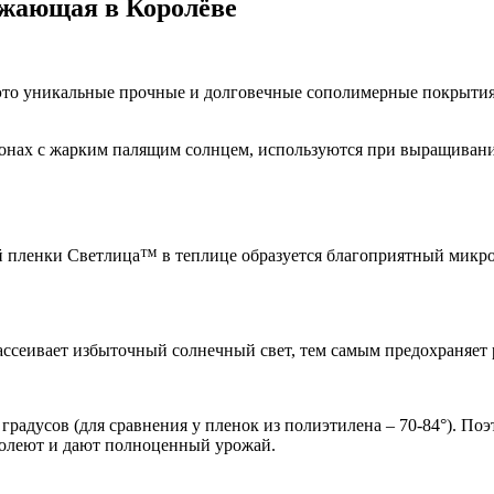
ажающая в Королёве
о уникальные прочные и долговечные сополимерные покрытия д
онах с жарким палящим солнцем, используются при выращивани
 пленки Светлица™ в теплице образуется благоприятный микр
ссеивает избыточный солнечный свет, тем самым предохраняет р
радусов (для сравнения у пленок из полиэтилена – 70-84°). Поэ
болеют и дают полноценный урожай.