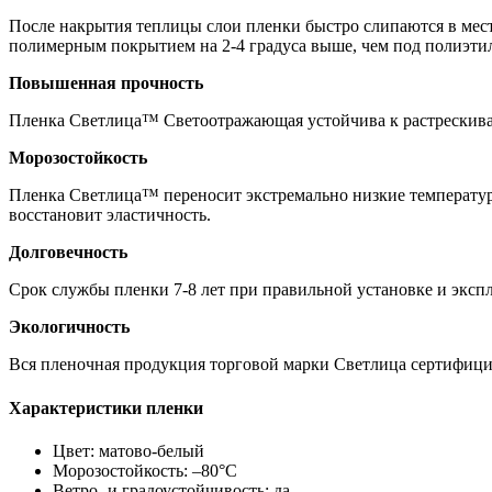
После накрытия теплицы слои пленки быстро слипаются в мест
полимерным покрытием на 2-4 градуса выше, чем под полиэт
Повышенная прочность
Пленка Светлица™ Светоотражающая устойчива к растрескивани
Морозостойкость
Пленка Светлица™ переносит экстремально низкие температуры
восстановит эластичность.
Долговечность
Срок службы пленки 7-8 лет при правильной установке и эксп
Экологичность
Вся пленочная продукция торговой марки Светлица сертифицир
Характеристики пленки
Цвет: матово-белый
Морозостойкость: –80°С
Ветро- и градоустойчивость: да