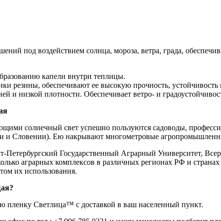
ний под воздействием солнца, мороза, ветра, града, обеспечи
 образованию капели внутри теплицы.
ики резины, обеспечивают ее высокую прочность, устойчивость 
й и низкой плотности. Обеспечивает ветро- и градоустойчивост
ая
щими солнечный свет успешно пользуются садоводы, профессио
твии и Словении). Ею накрывают многометровые агропромышленн
нкт-Петербургский Государственный Аграрный Университет, Все
есколько аграрных комплексов в различных регионах РФ и страна
том их использования.
щая
?
 пленку Светлица™ с доставкой в ваш населенный пункт.