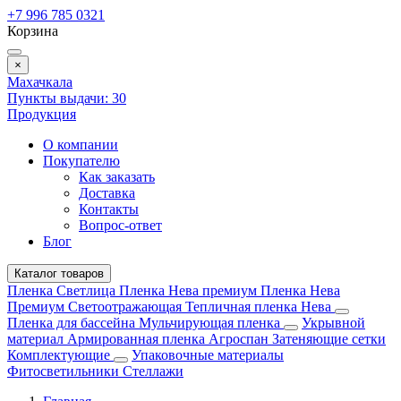
+7 996 785 0321
Корзина
×
Махачкала
Пункты выдачи:
30
Продукция
О компании
Покупателю
Как заказать
Доставка
Контакты
Вопрос-ответ
Блог
Каталог товаров
Пленка Светлица
Пленка Нева премиум
Пленка Нева
Премиум Светоотражающая
Тепличная пленка Нева
Пленка для бассейна
Мульчирующая пленка
Укрывной
материал
Армированная пленка
Агроспан
Затеняющие сетки
Комплектующие
Упаковочные материалы
Фитосветильники
Стеллажи