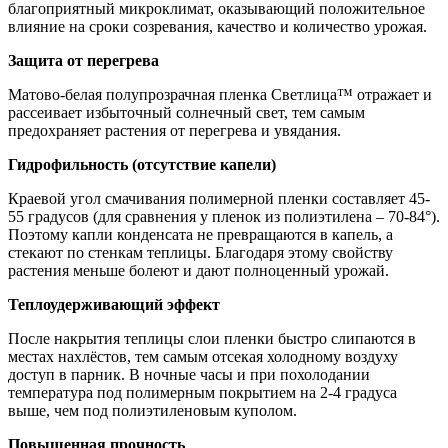
благоприятный микроклимат, оказывающий положительное
влияние на сроки созревания, качество и количество урожая.
Защита от перегрева
Матово-белая полупрозрачная пленка Светлица™ отражает и
рассеивает избыточный солнечный свет, тем самым
предохраняет растения от перегрева и увядания.
Гидрофильность (отсутствие капели)
Краевой угол смачивания полимерной пленки составляет 45-
55 градусов (для сравнения у пленок из полиэтилена – 70-84°).
Поэтому капли конденсата не превращаются в капель, а
стекают по стенкам теплицы. Благодаря этому свойству
растения меньше болеют и дают полноценный урожай.
Теплоудерживающий эффект
После накрытия теплицы слои пленки быстро слипаются в
местах нахлёстов, тем самым отсекая холодному воздуху
доступ в парник. В ночные часы и при похолодании
температура под полимерным покрытием на 2-4 градуса
выше, чем под полиэтиленовым куполом.
Повышенная прочность