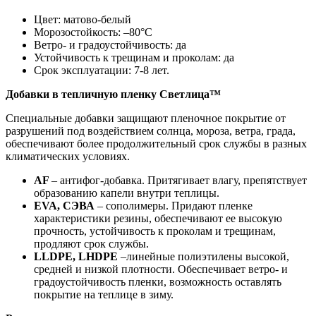
Цвет: матово-белый
Морозостойкость: –80°С
Ветро- и градоустойчивость: да
Устойчивость к трещинам и проколам: да
Срок эксплуатации: 7-8 лет.
Добавки в тепличную пленку Светлица™
Специальные добавки защищают пленочное покрытие от
разрушений под воздействием солнца, мороза, ветра, града,
обеспечивают более продолжительный срок службы в разных
климатических условиях.
AF
– антифог-добавка. Притягивает влагу, препятствует
образованию капели внутри теплицы.
EVA, СЭВА
– сополимеры. Придают пленке
характеристики резины, обеспечивают ее высокую
прочность, устойчивость к проколам и трещинам,
продляют срок службы.
LLDPE, LHDPE
–линейные полиэтилены высокой,
средней и низкой плотности. Обеспечивает ветро- и
градоустойчивость пленки, возможность оставлять
покрытие на теплице в зиму.