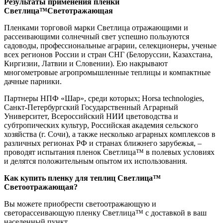
Результаты применения пленки
Светлица
™Светотражающая
Пленками торговой марки Светлица отражающими и
рассеивающими солнечный свет успешно пользуются
садоводы, профессиональные аграрии, селекционеры, ученые
всех регионов России и стран СНГ (Белоруссии, Казахстана,
Киргизии, Латвии и Словении). Ею накрывают
многометровые агропромышленные теплицы и компактные
дачные парники.
Партнеры НПФ «Шар», среди которых; Horsа technologies,
Санкт-Петербургский Государственный Аграрный
Университет, Всероссийский НИИ цветоводства и
субтропических культур, Российская академия сельского
хозяйства (г. Сочи), а также несколько аграрных комплексов в
различных регионах РФ и странах ближнего зарубежья, –
проводят испытания пленок Светлица™ в полевых условиях
и делятся положительным опытом их использования.
Как купить пленку для теплиц Светлица
™
Светоотражающая
?
Вы можете приобрести светоотражающую и
светорассеивающую пленку Светлица™ с доставкой в ваш
населенный пункт.