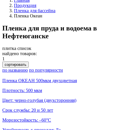
Главная
Продукция
Пленка для бассейна
Пленка Океан
Пленка для пруда и водоема в
Нефтеюганске
плитка
список
найдено товаров:
1
сортировать
по названию
по популярности
Пленка ОКЕАН 500мкм двухцветная
Плотность: 500 мкм
Цвет: черно-голубая (двухсторонняя)
Срок службы: 20 и 50 лет
Морозостойкость: –60°С
Устойчивость к проколам: Да