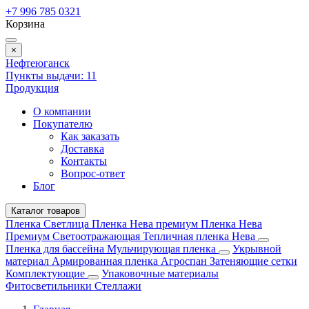
+7 996 785 0321
Корзина
×
Нефтеюганск
Пункты выдачи:
11
Продукция
О компании
Покупателю
Как заказать
Доставка
Контакты
Вопрос-ответ
Блог
Каталог товаров
Пленка Светлица
Пленка Нева премиум
Пленка Нева
Премиум Светоотражающая
Тепличная пленка Нева
Пленка для бассейна
Мульчирующая пленка
Укрывной
материал
Армированная пленка
Агроспан
Затеняющие сетки
Комплектующие
Упаковочные материалы
Фитосветильники
Стеллажи