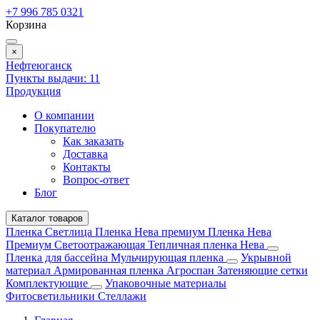
+7 996 785 0321
Корзина
×
Нефтеюганск
Пункты выдачи:
11
Продукция
О компании
Покупателю
Как заказать
Доставка
Контакты
Вопрос-ответ
Блог
Каталог товаров
Пленка Светлица
Пленка Нева премиум
Пленка Нева
Премиум Светоотражающая
Тепличная пленка Нева
Пленка для бассейна
Мульчирующая пленка
Укрывной
материал
Армированная пленка
Агроспан
Затеняющие сетки
Комплектующие
Упаковочные материалы
Фитосветильники
Стеллажи