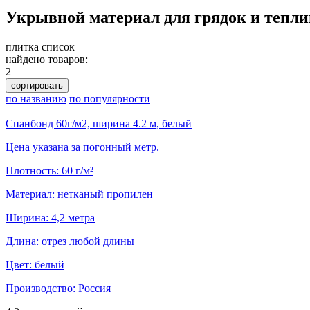
Укрывной материал для грядок и тепли
плитка
список
найдено товаров:
2
сортировать
по названию
по популярности
Спанбонд 60г/м2, ширина 4.2 м, белый
Цена указана за погонный метр.
Плотность: 60 г/м²
Материал: нетканый пропилен
Ширина: 4,2 метра
Длина: отрез любой длины
Цвет: белый
Производство: Россия