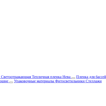
м Светоотражающая
Тепличная пленка Нева
Пленка для бассе
ующие
Упаковочные материалы
Фитосветильники
Стеллажи