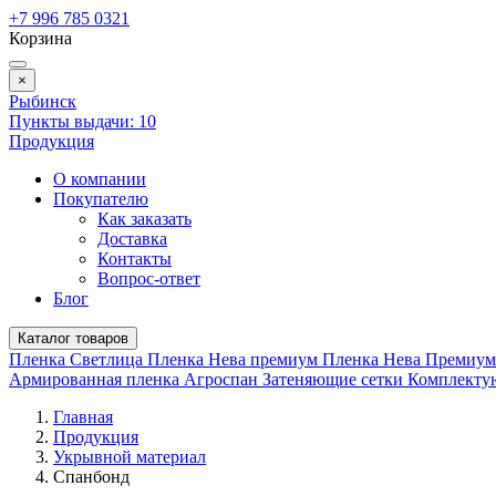
+7 996 785 0321
Корзина
×
Рыбинск
Пункты выдачи:
10
Продукция
О компании
Покупателю
Как заказать
Доставка
Контакты
Вопрос-ответ
Блог
Каталог товаров
Пленка Светлица
Пленка Нева премиум
Пленка Нева Премиу
Армированная пленка
Агроспан
Затеняющие сетки
Комплект
Главная
Продукция
Укрывной материал
Спанбонд