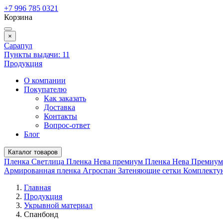
+7 996 785 0321
Корзина
×
Сарапул
Пункты выдачи:
11
Продукция
О компании
Покупателю
Как заказать
Доставка
Контакты
Вопрос-ответ
Блог
Каталог товаров
Пленка Светлица
Пленка Нева премиум
Пленка Нева Премиу
Армированная пленка
Агроспан
Затеняющие сетки
Комплект
Главная
Продукция
Укрывной материал
Спанбонд