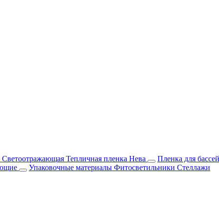
м Светоотражающая
Тепличная пленка Нева
Пленка для бассе
ующие
Упаковочные материалы
Фитосветильники
Стеллажи