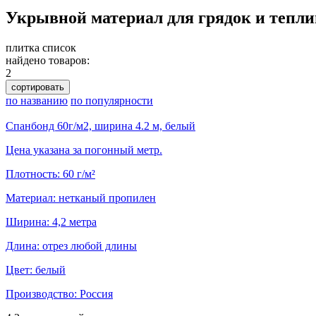
Укрывной материал для грядок и тепли
плитка
список
найдено товаров:
2
сортировать
по названию
по популярности
Спанбонд 60г/м2, ширина 4.2 м, белый
Цена указана за погонный метр.
Плотность: 60 г/м²
Материал: нетканый пропилен
Ширина: 4,2 метра
Длина: отрез любой длины
Цвет: белый
Производство: Россия