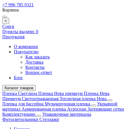
+7 996 785 0321
Корзина
×
Сорск
Пункты выдачи:
0
Продукция
О компании
Покупателю
Как заказать
Доставка
Контакты
Вопрос-ответ
Блог
Каталог товаров
Пленка Светлица
Пленка Нева премиум
Пленка Нева
Премиум Светоотражающая
Тепличная пленка Нева
Пленка для бассейна
Мульчирующая пленка
Укрывной
материал
Армированная пленка
Агроспан
Затеняющие сетки
Комплектующие
Упаковочные материалы
Фитосветильники
Стеллажи