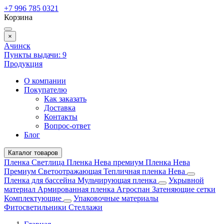
+7 996 785 0321
Корзина
×
Ачинск
Пункты выдачи:
9
Продукция
О компании
Покупателю
Как заказать
Доставка
Контакты
Вопрос-ответ
Блог
Каталог товаров
Пленка Светлица
Пленка Нева премиум
Пленка Нева
Премиум Светоотражающая
Тепличная пленка Нева
Пленка для бассейна
Мульчирующая пленка
Укрывной
материал
Армированная пленка
Агроспан
Затеняющие сетки
Комплектующие
Упаковочные материалы
Фитосветильники
Стеллажи