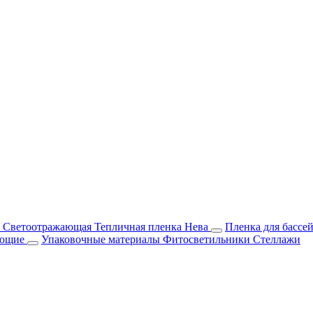
м Светоотражающая
Тепличная пленка Нева
Пленка для бассе
ующие
Упаковочные материалы
Фитосветильники
Стеллажи