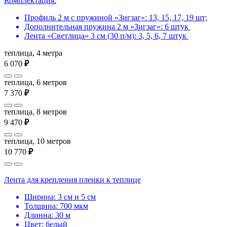
Комплектация:
Профиль 2 м с пружиной «Зигзаг»: 13, 15, 17, 19 шт;
Дополнительная пружина 2 м «Зигзаг»: 6 штук
Лента «Светлица» 3 см (30 п/м): 3, 5, 6, 7 штук
теплица, 4 метра
6 070
₽
теплица, 6 метров
7 370
₽
теплица, 8 метров
9 470
₽
теплица, 10 метров
10 770
₽
Лента для крепления пленки к теплице
Ширина: 3 см и 5 см
Толщина: 700 мкм
Длинна: 30 м
Цвет: белый