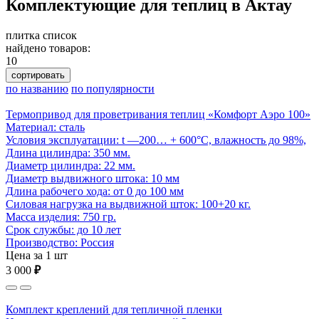
Комплектующие для теплиц в Актау
плитка
список
найдено товаров:
10
сортировать
по названию
по популярности
Термопривод для проветривания теплиц «Комфорт Аэро 100»
Материал: сталь
Условия эксплуатации: t —200… + 600°С, влажность до 98%,
Длина цилиндра: 350 мм.
Диаметр цилиндра: 22 мм.
Диаметр выдвижного штока: 10 мм
Длина рабочего хода: от 0 до 100 мм
Cиловая нагрузка на выдвижной шток: 100+20 кг.
Масса изделия: 750 гр.
Срок службы: до 10 лет
Производство: Россия
Цена за 1 шт
3 000
₽
Комплект креплений для тепличной пленки