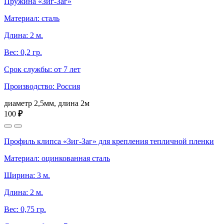
Пружина «Зиг-Заг»
Материал: сталь
Длина: 2 м.
Вес: 0,2 гр.
Срок службы: от 7 лет
Производство: Россия
диаметр 2,5мм, длина 2м
100
₽
Профиль клипса «Зиг-Заг» для крепления тепличной пленки
Материал: оцинкованная сталь
Ширина: 3 м.
Длина: 2 м.
Вес: 0,75 гр.