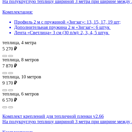
На полукруглую теплицу шириной 3 метра при ширине между 
Комплектация:
Профиль 2 м с пружиной «Зигзаг»: 13, 15, 17, 19 шт;
Дополнительная пружина 2 м «Зигзаг»: 6 штук
Лента «Светлица» 3 см (30 п/м): 2, 3, 4, 5 штук
теплица, 4 метра
5 270
₽
теплица, 8 метров
7 870
₽
теплица, 10 метров
9 170
₽
теплица, 6 метров
6 570
₽
Комплект креплений для тепличной пленки v2.66
На полукруглую теплицу шириной 3 метра при ширине между 