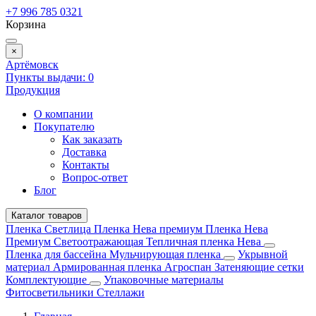
+7 996 785 0321
Корзина
×
Артёмовск
Пункты выдачи:
0
Продукция
О компании
Покупателю
Как заказать
Доставка
Контакты
Вопрос-ответ
Блог
Каталог товаров
Пленка Светлица
Пленка Нева премиум
Пленка Нева
Премиум Светоотражающая
Тепличная пленка Нева
Пленка для бассейна
Мульчирующая пленка
Укрывной
материал
Армированная пленка
Агроспан
Затеняющие сетки
Комплектующие
Упаковочные материалы
Фитосветильники
Стеллажи