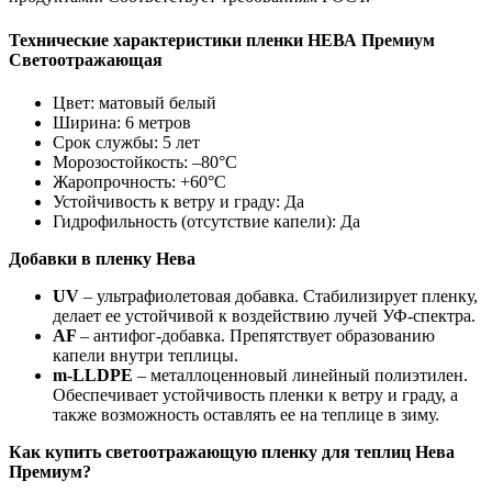
Технические характеристики пленки НЕВА Премиум
Светоотражающая
Цвет: матовый белый
Ширина: 6 метров
Срок службы: 5 лет
Морозостойкость: –80°С
Жаропрочность: +60°С
Устойчивость к ветру и граду: Да
Гидрофильность (отсутствие капели): Да
Добавки в пленку Нева
UV
– ультрафиолетовая добавка. Стабилизирует пленку,
делает ее устойчивой к воздействию лучей УФ-спектра.
AF
– антифог-добавка. Препятствует образованию
капели внутри теплицы.
m-LLDPE
– металлоценновый линейный полиэтилен.
Обеспечивает устойчивость пленки к ветру и граду, а
также возможность оставлять ее на теплице в зиму.
Как купить светоотражающую пленку для теплиц Нева
Премиум?