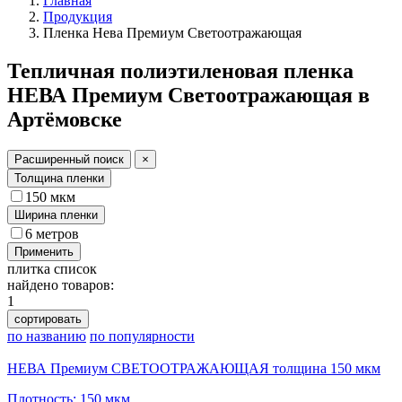
Главная
Продукция
Пленка Нева Премиум Светоотражающая
Тепличная полиэтиленовая пленка
НЕВА Премиум Светоотражающая в
Артёмовске
Расширенный поиск
×
Толщина пленки
150 мкм
Ширина пленки
6 метров
Применить
плитка
список
найдено товаров:
1
сортировать
по названию
по популярности
НЕВА Премиум СВЕТООТРАЖАЮЩАЯ толщина 150 мкм
Плотность: 150 мкм