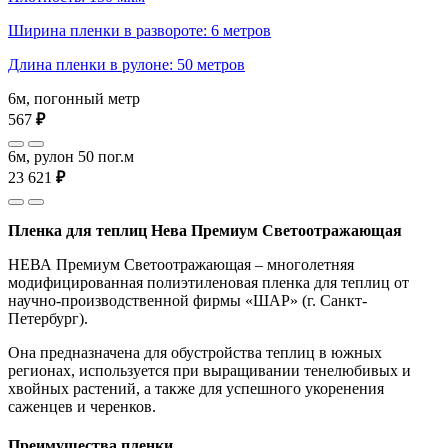
Ширина пленки в развороте: 6 метров
Длина пленки в рулоне: 50 метров
6м, погонный метр
567
₽
6м, рулон 50 пог.м
23 621
₽
Пленка для теплиц Нева Премиум Светоотражающая
НЕВА Премиум Светоотражающая – многолетняя
модифицированная полиэтиленовая пленка для теплиц от
научно-производственной фирмы «ШАР» (г. Санкт-
Петербург).
Она предназначена для обустройства теплиц в южных
регионах, используется при выращивании тенелюбивых и
хвойных растений, а также для успешного укоренения
саженцев и черенков.
Преимущества пленки