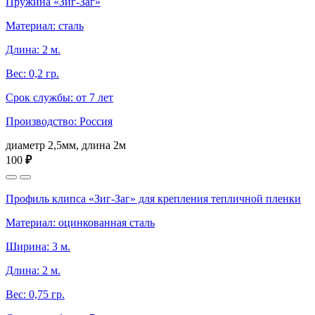
Пружина «Зиг-Заг»
Материал: сталь
Длина: 2 м.
Вес: 0,2 гр.
Срок службы: от 7 лет
Производство: Россия
диаметр 2,5мм, длина 2м
100
₽
Профиль клипса «Зиг-Заг» для крепления тепличной пленки
Материал: оцинкованная сталь
Ширина: 3 м.
Длина: 2 м.
Вес: 0,75 гр.