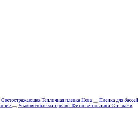
м Светоотражающая
Тепличная пленка Нева
Пленка для бассе
ующие
Упаковочные материалы
Фитосветильники
Стеллажи