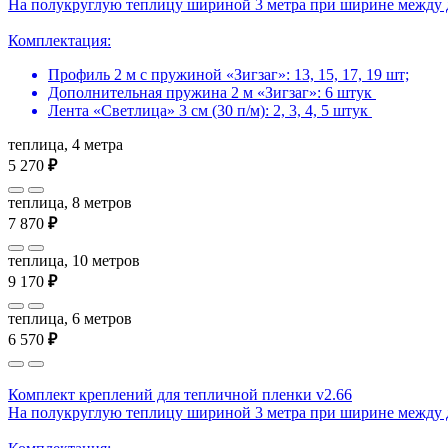
На полукруглую теплицу шириной 3 метра при ширине между 
Комплектация:
Профиль 2 м с пружиной «Зигзаг»: 13, 15, 17, 19 шт;
Дополнительная пружина 2 м «Зигзаг»: 6 штук
Лента «Светлица» 3 см (30 п/м): 2, 3, 4, 5 штук
теплица, 4 метра
5 270
₽
теплица, 8 метров
7 870
₽
теплица, 10 метров
9 170
₽
теплица, 6 метров
6 570
₽
Комплект креплений для тепличной пленки v2.66
На полукруглую теплицу шириной 3 метра при ширине между 