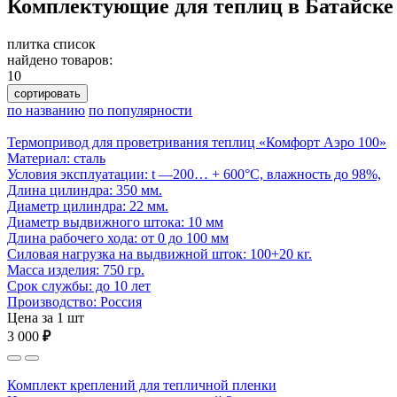
Комплектующие для теплиц в Батайске
плитка
список
найдено товаров:
10
сортировать
по названию
по популярности
Термопривод для проветривания теплиц «Комфорт Аэро 100»
Материал: сталь
Условия эксплуатации: t —200… + 600°С, влажность до 98%,
Длина цилиндра: 350 мм.
Диаметр цилиндра: 22 мм.
Диаметр выдвижного штока: 10 мм
Длина рабочего хода: от 0 до 100 мм
Cиловая нагрузка на выдвижной шток: 100+20 кг.
Масса изделия: 750 гр.
Срок службы: до 10 лет
Производство: Россия
Цена за 1 шт
3 000
₽
Комплект креплений для тепличной пленки