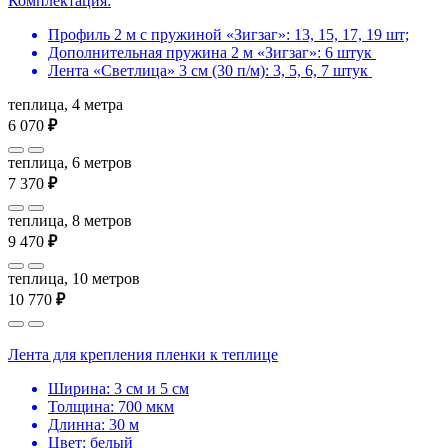
Комплектация:
Профиль 2 м с пружиной «Зигзаг»: 13, 15, 17, 19 шт;
Дополнительная пружина 2 м «Зигзаг»: 6 штук
Лента «Светлица» 3 см (30 п/м): 3, 5, 6, 7 штук
теплица, 4 метра
6 070
₽
теплица, 6 метров
7 370
₽
теплица, 8 метров
9 470
₽
теплица, 10 метров
10 770
₽
Лента для крепления пленки к теплице
Ширина: 3 см и 5 см
Толщина: 700 мкм
Длинна: 30 м
Цвет: белый