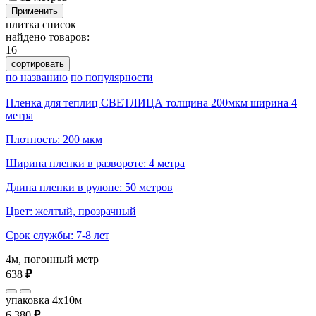
Применить
плитка
список
найдено товаров:
16
сортировать
по названию
по популярности
Пленка для теплиц СВЕТЛИЦА толщина 200мкм ширина 4
метра
Плотность: 200 мкм
Ширина пленки в развороте: 4 метра
Длина пленки в рулоне: 50 метров
Цвет: желтый, прозрачный
Срок службы: 7-8 лет
4м, погонный метр
638
₽
упаковка 4x10м
6 380
₽