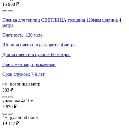
15 968
₽
Пленка для теплиц СВЕТЛИЦА толщина 120мкм ширина 4
метра
Плотность: 120 мкм
Ширина пленки в развороте: 4 метра
Длина пленки в рулоне: 60 метров
Цвет: желтый, прозрачный
Срок службы: 7-8 лет
4м, погонный метр
383
₽
упаковка 4x10м
3 830
₽
4м, рулон 60 пог.м
19 147
₽