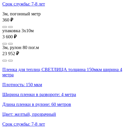
Срок службы: 7-8 лет
3м, погонный метр
360
₽
упаковка 3x10м
3 600
₽
3м, рулон 80 пог.м
23 952
₽
Пленка для теплиц СВЕТЛИЦА толщина 150мкм ширина 4
метра
Плотность: 150 мкм
Ширина пленки в развороте: 4 метра
Длина пленки в рулоне: 60 метров
Цвет: желтый, прозрачный
Срок службы: 7-8 лет