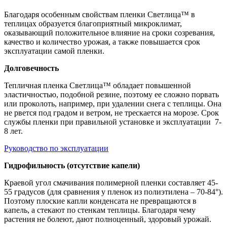
Благодаря особенным свойствам пленки Светлица™ в
теплицах образуется благоприятный микроклимат,
оказывающий положительное влияние на сроки созревания,
качество и количество урожая, а также повышается срок
эксплуатации самой пленки.
Долговечность
Тепличная пленка Светлица™ обладает повышенной
эластичностью, подобной резине, поэтому ее сложно порвать
или проколоть, например, при удалении снега с теплицы. Она
не рвется под градом и ветром, не трескается на морозе. Срок
службы пленки при правильной установке и эксплуатации 7-
8 лет.
Руководство по эксплуатации
Гидрофильность (отсутствие капели)
Краевой угол смачивания полимерной пленки составляет 45-
55 градусов (для сравнения у пленок из полиэтилена – 70-84°).
Поэтому плоские капли конденсата не превращаются в
капель, а стекают по стенкам теплицы. Благодаря чему
растения не болеют, дают полноценный, здоровый урожай.