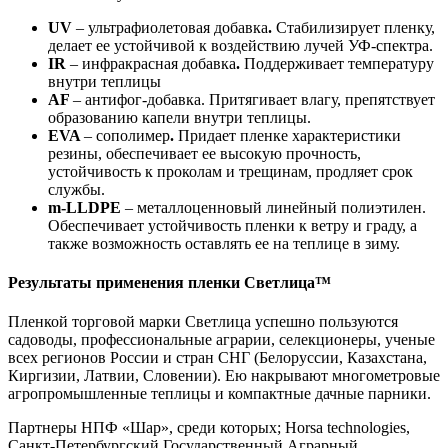
UV
– ультрафиолетовая добавка
.
Стабилизирует пленку,
делает ее устойчивой к воздействию лучей УФ-спектра.
IR
– инфракрасная добавка
.
Поддерживает температуру
внутри теплицы
AF
– антифог-добавка. Притягивает влагу, препятствует
образованию капели внутри теплицы.
EVA
– сополимер
.
Придает пленке характеристики
резины, обеспечивает ее высокую прочность,
устойчивость к проколам и трещинам, продляет срок
службы.
m-LLDPE
– металлоценновый линейный полиэтилен.
Обеспечивает устойчивость пленки к ветру и граду, а
также возможность оставлять ее на теплице в зиму.
Результаты применения пленки Светлица™
Пленкой торговой марки Светлица успешно пользуются
садоводы, профессиональные аграрии, селекционеры, ученые
всех регионов России и стран СНГ (Белоруссии, Казахстана,
Киргизии, Латвии, Словении). Ею накрывают многометровые
агропромышленные теплицы и компактные дачные парники.
Партнеры НПФ «Шар», среди которых; Horsа technologies,
Санкт-Петербургский Государственный Аграрный