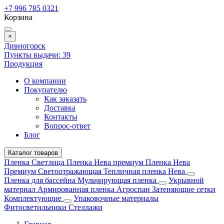
+7 996 785 0321
Корзина
×
Дивногорск
Пункты выдачи:
39
Продукция
О компании
Покупателю
Как заказать
Доставка
Контакты
Вопрос-ответ
Блог
Каталог товаров
Пленка Светлица
Пленка Нева премиум
Пленка Нева
Премиум Светоотражающая
Тепличная пленка Нева
Пленка для бассейна
Мульчирующая пленка
Укрывной
материал
Армированная пленка
Агроспан
Затеняющие сетки
Комплектующие
Упаковочные материалы
Фитосветильники
Стеллажи