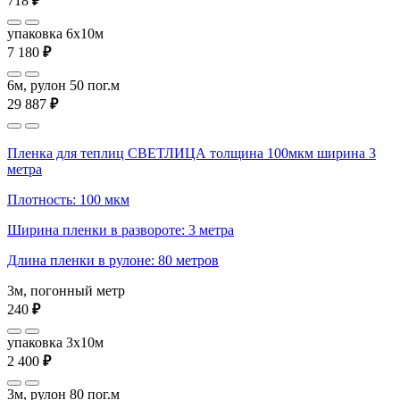
718
₽
упаковка 6x10м
7 180
₽
6м, рулон 50 пог.м
29 887
₽
Пленка для теплиц СВЕТЛИЦА толщина 100мкм ширина 3
метра
Плотность: 100 мкм
Ширина пленки в развороте: 3 метра
Длина пленки в рулоне: 80 метров
3м, погонный метр
240
₽
упаковка 3x10м
2 400
₽
3м, рулон 80 пог.м