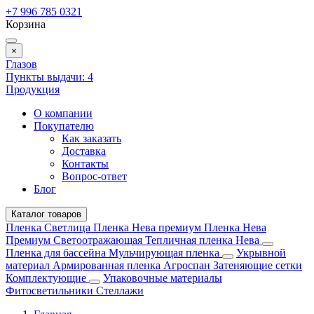
+7 996 785 0321
Корзина
×
Глазов
Пункты выдачи:
4
Продукция
О компании
Покупателю
Как заказать
Доставка
Контакты
Вопрос-ответ
Блог
Каталог товаров
Пленка Светлица
Пленка Нева премиум
Пленка Нева
Премиум Светоотражающая
Тепличная пленка Нева
Пленка для бассейна
Мульчирующая пленка
Укрывной
материал
Армированная пленка
Агроспан
Затеняющие сетки
Комплектующие
Упаковочные материалы
Фитосветильники
Стеллажи