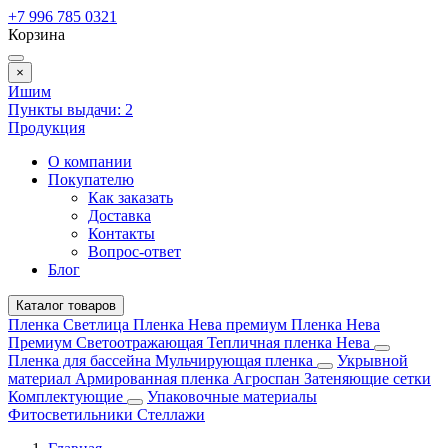
+7 996 785 0321
Корзина
×
Ишим
Пункты выдачи:
2
Продукция
О компании
Покупателю
Как заказать
Доставка
Контакты
Вопрос-ответ
Блог
Каталог товаров
Пленка Светлица
Пленка Нева премиум
Пленка Нева
Премиум Светоотражающая
Тепличная пленка Нева
Пленка для бассейна
Мульчирующая пленка
Укрывной
материал
Армированная пленка
Агроспан
Затеняющие сетки
Комплектующие
Упаковочные материалы
Фитосветильники
Стеллажи