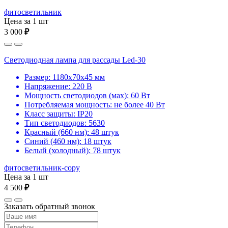
фитосветильник
Цена за 1 шт
3 000
₽
Светодиодная лампа для рассады Led-30
Размер: 1180х70х45 мм
Напряжение: 220 В
Мощность светодиодов (мах): 60 Вт
Потребляемая мощность: не более 40 Вт
Класс защиты: IP20
Тип светодиодов: 5630
Красный (660 нм): 48 штук
Синий (460 нм): 18 штук
Белый (холодный): 78 штук
фитосветильник-copy
Цена за 1 шт
4 500
₽
Заказать обратный звонок