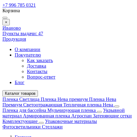
+7 996 785 0321
Корзина
×
Иваново
Пункты выдачи:
47
Продукция
О компании
Покупателю
Как заказать
Доставка
Контакты
Вопрос-ответ
Блог
Каталог товаров
Пленка Светлица
Пленка Нева премиум
Пленка Нева
Премиум Светоотражающая
Тепличная пленка Нева
Пленка для бассейна
Мульчирующая пленка
Укрывной
материал
Армированная пленка
Агроспан
Затеняющие сетки
Комплектующие
Упаковочные материалы
Фитосветильники
Стеллажи