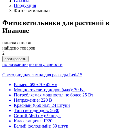
Главная
Продукция
Фитосветильники
Фитосветильники для растений в
Иванове
плитка
список
найдено товаров:
2
сортировать
по названию
по популярности
Светодиодная лампа для рассады Led-15
Размер: 690х70х45 мм
Мощность светодиодов (мах): 30 Вт
Потребляемая мощность: не более 25 Вт
Напряжение: 220 В
Красный (660 нм): 24 штуки
Тип светодиодов: 5630
Синий (460 нм): 9 штук
Класс защиты: IP20
Белый (холодный): 39 штук