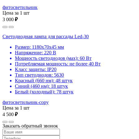
фитосветильник
Цена за 1 шт
3 000
₽
Светодиодная лампа для рассады Led-30
Размер: 1180х70х45 мм
Напряжение: 220 В
Мощность светодиодов (мах): 60 Вт
Потребляемая мощность: не более 40 Вт
Класс защиты: IP20
Тип светодиодов: 5630
Красный (660 нм): 48 штук
Синий (460 нм): 18 штук
Белый (холодный): 78 штук
фитосветильник-copy
Цена за 1 шт
4 500
₽
Заказать обратный звонок