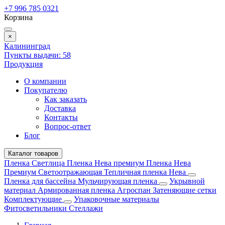
+7 996 785 0321
Корзина
×
Калининград
Пункты выдачи:
58
Продукция
О компании
Покупателю
Как заказать
Доставка
Контакты
Вопрос-ответ
Блог
Каталог товаров
Пленка Светлица
Пленка Нева премиум
Пленка Нева
Премиум Светоотражающая
Тепличная пленка Нева
Пленка для бассейна
Мульчирующая пленка
Укрывной
материал
Армированная пленка
Агроспан
Затеняющие сетки
Комплектующие
Упаковочные материалы
Фитосветильники
Стеллажи