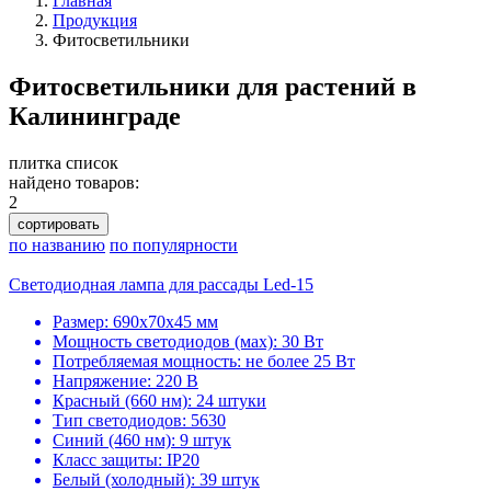
Главная
Продукция
Фитосветильники
Фитосветильники для растений в
Калининграде
плитка
список
найдено товаров:
2
сортировать
по названию
по популярности
Светодиодная лампа для рассады Led-15
Размер: 690х70х45 мм
Мощность светодиодов (мах): 30 Вт
Потребляемая мощность: не более 25 Вт
Напряжение: 220 В
Красный (660 нм): 24 штуки
Тип светодиодов: 5630
Синий (460 нм): 9 штук
Класс защиты: IP20
Белый (холодный): 39 штук