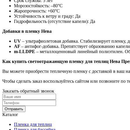
Срок службы: 5 лет
Морозостойкость: –80°С
Жаропрочность: +60°С
Устойчивость к ветру и граду: Да
Гидрофильность (отсутствие капели): Да
Добавки в пленку Нева
UV
– ультрафиолетовая добавка. Стабилизирует пленку, 
AF
– антифог-добавка. Препятствует образованию капел
m-LLDPE
– металлоценновый линейный полиэтилен. Обес
Как купить светоотражающую пленку для теплиц Нева Пр
Вы можете приобрести тепличную пленку с доставкой в ваш н
Чтобы сделать заказ воспользуйтесь сайтом или позвоните по т
Заказать обратный звонок
Отправить
Каталог
Пленка для теплиц
Пленка для бассейна