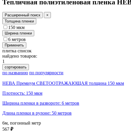
Тепличная полиэтиленовая пленка Н
Расширенный поиск
×
Толщина пленки
150 мкм
Ширина пленки
6 метров
Применить
плитка
список
найдено товаров:
1
сортировать
по названию
по популярности
НЕВА Премиум СВЕТООТРАЖАЮЩАЯ толщина 150 мкм
Плотность: 150 мкм
Ширина пленки в развороте: 6 метров
Длина пленки в рулоне: 50 метров
6м, погонный метр
567
₽