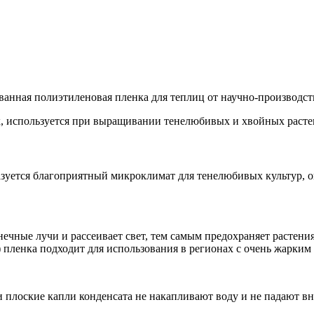
ная полиэтиленовая пленка для теплиц от научно-производст
, используется при выращивании тенелюбивых и хвойных растен
уется благоприятный микроклимат для тенелюбивых культур, о
ечные лучи и рассеивает свет, тем самым предохраняет растения
пленка подходит для использования в регионах с очень жарким 
 плоские капли конденсата не накапливают воду и не падают вни