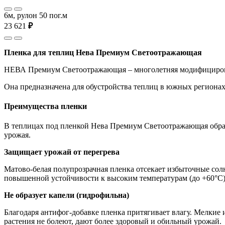
6м, рулон 50 пог.м
23 621
₽
Пленка для теплиц Нева Премиум Светоотражающая
НЕВА Премиум Светоотражающая – многолетняя модифицирован
Она предназначена для обустройства теплиц в южных регионах
Преимущества пленки
В теплицах под пленкой Нева Премиум Светоотражающая образ
урожая.
Защищает урожай от перегрева
Матово-белая полупрозрачная пленка отсекает избыточные солн
повышенной устойчивости к высоким температурам (до +60°С) 
Не образует капели (гидрофильна)
Благодаря антифог-добавке пленка притягивает влагу. Мелкие и
растения не болеют, дают более здоровый и обильный урожай.