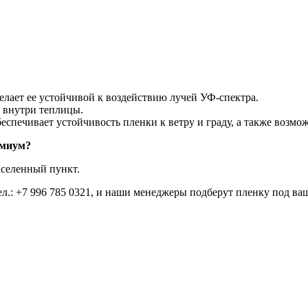
делает ее устойчивой к воздействию лучей УФ-спектра.
и внутри теплицы.
печивает устойчивость пленки к ветру и граду, а также возможн
емиум?
аселенный пункт.
ел.:
+7 996 785 0321
, и наши менеджеры подберут пленку под ваш