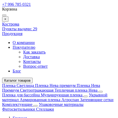
+7 996 785 0321
Корзина
×
Кострома
Пункты выдачи:
29
Продукция
О компании
Покупателю
Как заказать
Доставка
Контакты
Вопрос-ответ
Блог
Каталог товаров
Пленка Светлица
Пленка Нева премиум
Пленка Нева
Премиум Светоотражающая
Тепличная пленка Нева
Пленка для бассейна
Мульчирующая пленка
Укрывной
материал
Армированная пленка
Агроспан
Затеняющие сетки
Комплектующие
Упаковочные материалы
Фитосветильники
Стеллажи