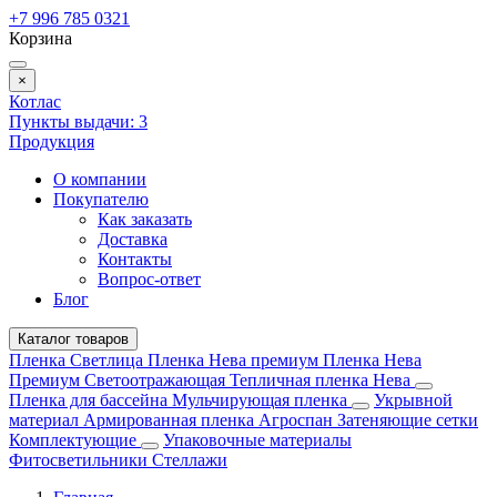
+7 996 785 0321
Корзина
×
Котлас
Пункты выдачи:
3
Продукция
О компании
Покупателю
Как заказать
Доставка
Контакты
Вопрос-ответ
Блог
Каталог товаров
Пленка Светлица
Пленка Нева премиум
Пленка Нева
Премиум Светоотражающая
Тепличная пленка Нева
Пленка для бассейна
Мульчирующая пленка
Укрывной
материал
Армированная пленка
Агроспан
Затеняющие сетки
Комплектующие
Упаковочные материалы
Фитосветильники
Стеллажи