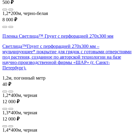
500
₽
1,2*200м, черно-белая
8 000
₽
Пленка Светлица™ Грунт с перфорацией 270х300 мм
Светлица™Грунт с перфорацией 270х300 мм –
мульчирующее* покрытие для грядок с готовыми отверстиями
под растения, созданное по авторской технологии на базе
научно-производственной фирмы «ШАР» (г. Санкт-
Петербург).
1,2м, погонный метр
40
₽
1,2*400м, черная
12 000
₽
1,3*400м, черная
12 000
₽
1,4*400м, черная