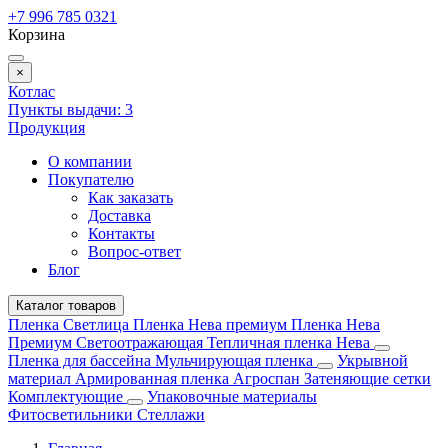
+7 996 785 0321
Корзина
×
Котлас
Пункты выдачи:
3
Продукция
О компании
Покупателю
Как заказать
Доставка
Контакты
Вопрос-ответ
Блог
Каталог товаров
Пленка Светлица
Пленка Нева премиум
Пленка Нева
Премиум Светоотражающая
Тепличная пленка Нева
Пленка для бассейна
Мульчирующая пленка
Укрывной
материал
Армированная пленка
Агроспан
Затеняющие сетки
Комплектующие
Упаковочные материалы
Фитосветильники
Стеллажи