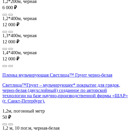
1,2*200м, черная
6 000
₽
1,2*400м, черная
12 000
₽
1,3*400м, черная
12 000
₽
1,4*400м, черная
12 000
₽
Пленка мульчирующая Светлица™ Грунт черно-белая
Светлица™Грунт – мульчирующее* покрытие для грядок,
черно-белая (двухслойный) созданное по авторской
технологии на базе научно-производственной фирмы «ШАР»
(г. Санкт-Петербург).
1,2м, погонный метр
50
₽
1,2 м, 10 пог.м, черная-белая