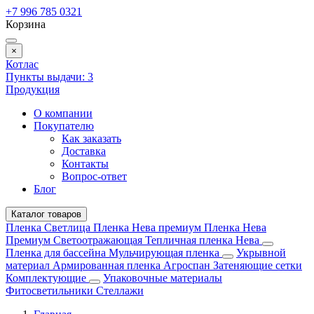
+7 996 785 0321
Корзина
×
Котлас
Пункты выдачи:
3
Продукция
О компании
Покупателю
Как заказать
Доставка
Контакты
Вопрос-ответ
Блог
Каталог товаров
Пленка Светлица
Пленка Нева премиум
Пленка Нева
Премиум Светоотражающая
Тепличная пленка Нева
Пленка для бассейна
Мульчирующая пленка
Укрывной
материал
Армированная пленка
Агроспан
Затеняющие сетки
Комплектующие
Упаковочные материалы
Фитосветильники
Стеллажи