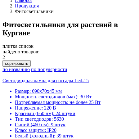
Главная
Продукция
Фитосветильники
Фитосветильники для растений в
Кургане
плитка
список
найдено товаров:
2
сортировать
по названию
по популярности
Светодиодная лампа для рассады Led-15
Размер: 690х70х45 мм
Мощность светодиодов (мах): 30 Вт
Потребляемая мощность: не более 25 Вт
Напряжение: 220 В
Красный (660 нм): 24 штуки
Тип светодиодов: 5630
Синий (460 нм): 9 штук
Класс защиты: IP20
Белый (холодный): 39 штук