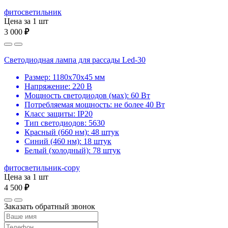
фитосветильник
Цена за 1 шт
3 000
₽
Светодиодная лампа для рассады Led-30
Размер: 1180х70х45 мм
Напряжение: 220 В
Мощность светодиодов (мах): 60 Вт
Потребляемая мощность: не более 40 Вт
Класс защиты: IP20
Тип светодиодов: 5630
Красный (660 нм): 48 штук
Синий (460 нм): 18 штук
Белый (холодный): 78 штук
фитосветильник-copy
Цена за 1 шт
4 500
₽
Заказать обратный звонок