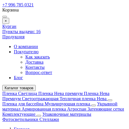
+7 996 785 0321
Корзина
×
Курган
Пункты выдачи:
16
Продукция
О компании
Покупателю
Как заказать
Доставка
Контакты
Вопрос-ответ
Блог
Каталог товаров
Пленка Светлица
Пленка Нева премиум
Пленка Нева
Премиум Светоотражающая
Тепличная пленка Нева
Пленка для бассейна
Мульчирующая пленка
Укрывной
материал
Армированная пленка
Агроспан
Затеняющие сетки
Комплектующие
Упаковочные материалы
Фитосветильники
Стеллажи