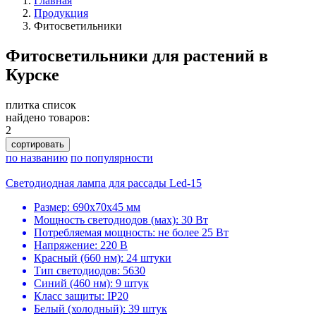
Главная
Продукция
Фитосветильники
Фитосветильники для растений в
Курске
плитка
список
найдено товаров:
2
сортировать
по названию
по популярности
Светодиодная лампа для рассады Led-15
Размер: 690х70х45 мм
Мощность светодиодов (мах): 30 Вт
Потребляемая мощность: не более 25 Вт
Напряжение: 220 В
Красный (660 нм): 24 штуки
Тип светодиодов: 5630
Синий (460 нм): 9 штук
Класс защиты: IP20
Белый (холодный): 39 штук