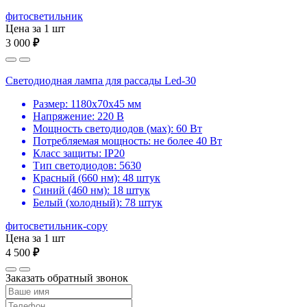
фитосветильник
Цена за 1 шт
3 000
₽
Светодиодная лампа для рассады Led-30
Размер: 1180х70х45 мм
Напряжение: 220 В
Мощность светодиодов (мах): 60 Вт
Потребляемая мощность: не более 40 Вт
Класс защиты: IP20
Тип светодиодов: 5630
Красный (660 нм): 48 штук
Синий (460 нм): 18 штук
Белый (холодный): 78 штук
фитосветильник-copy
Цена за 1 шт
4 500
₽
Заказать обратный звонок