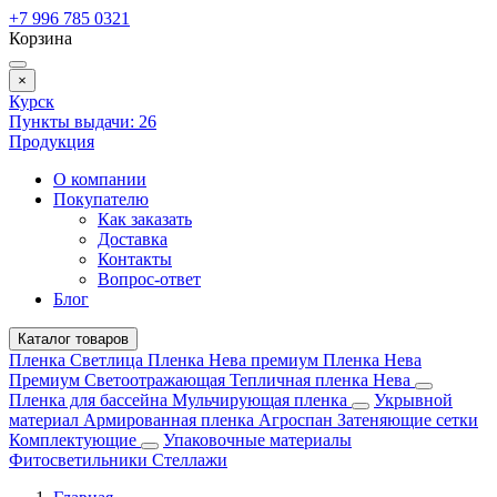
+7 996 785 0321
Корзина
×
Курск
Пункты выдачи:
26
Продукция
О компании
Покупателю
Как заказать
Доставка
Контакты
Вопрос-ответ
Блог
Каталог товаров
Пленка Светлица
Пленка Нева премиум
Пленка Нева
Премиум Светоотражающая
Тепличная пленка Нева
Пленка для бассейна
Мульчирующая пленка
Укрывной
материал
Армированная пленка
Агроспан
Затеняющие сетки
Комплектующие
Упаковочные материалы
Фитосветильники
Стеллажи