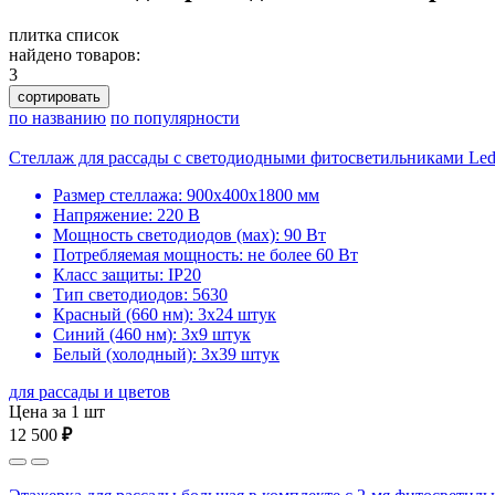
плитка
список
найдено товаров:
3
сортировать
по названию
по популярности
Стеллаж для рассады с светодиодными фитосветильниками Le
Размер стеллажа: 900х400х1800 мм
Напряжение: 220 В
Мощность светодиодов (мах): 90 Вт
Потребляемая мощность: не более 60 Вт
Класс защиты: IP20
Тип светодиодов: 5630
Красный (660 нм): 3х24 штук
Синий (460 нм): 3х9 штук
Белый (холодный): 3х39 штук
для рассады и цветов
Цена за 1 шт
12 500
₽