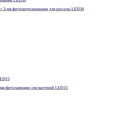
льниками LED30
 с 2-мя фитосветильниками для рассады LED30
LED15
2-мя фитолампами для растений LED15