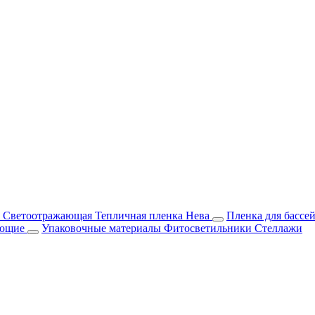
м Светоотражающая
Тепличная пленка Нева
Пленка для бассе
ующие
Упаковочные материалы
Фитосветильники
Стеллажи