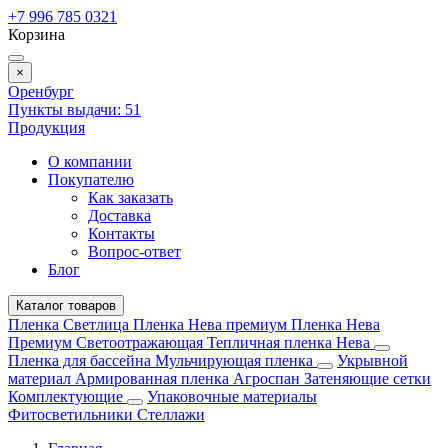
+7 996 785 0321
Корзина
×
Оренбург
Пункты выдачи:
51
Продукция
О компании
Покупателю
Как заказать
Доставка
Контакты
Вопрос-ответ
Блог
Каталог товаров
Пленка Светлица
Пленка Нева премиум
Пленка Нева
Премиум Светоотражающая
Тепличная пленка Нева
Пленка для бассейна
Мульчирующая пленка
Укрывной
материал
Армированная пленка
Агроспан
Затеняющие сетки
Комплектующие
Упаковочные материалы
Фитосветильники
Стеллажи