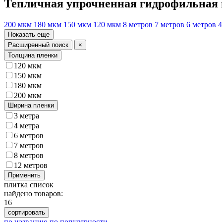
Тепличная упрочненная гидрофильная
200 мкм
180 мкм
150 мкм
120 мкм
8 метров
7 метров
6 метров
4
Показать еще
Расширенный поиск
×
Толщина пленки
120 мкм
150 мкм
180 мкм
200 мкм
Ширина пленки
3 метра
4 метра
6 метров
7 метров
8 метров
12 метров
Применить
плитка
список
найдено товаров:
16
сортировать
по названию
по популярности