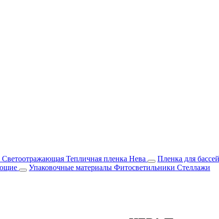
м Светоотражающая
Тепличная пленка Нева
Пленка для бассе
ующие
Упаковочные материалы
Фитосветильники
Стеллажи