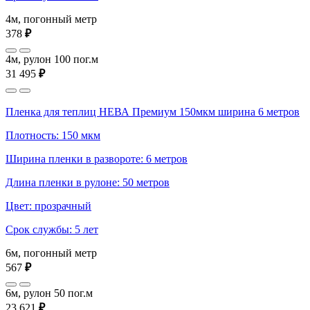
4м, погонный метр
378
₽
4м, рулон 100 пог.м
31 495
₽
Пленка для теплиц НЕВА Премиум 150мкм ширина 6 метров
Плотность: 150 мкм
Ширина пленки в развороте: 6 метров
Длина пленки в рулоне: 50 метров
Цвет: прозрачный
Срок службы: 5 лет
6м, погонный метр
567
₽
6м, рулон 50 пог.м
23 621
₽