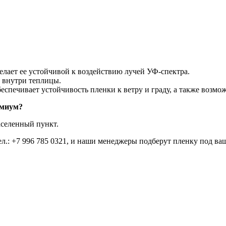
делает ее устойчивой к воздействию лучей УФ-спектра.
и внутри теплицы.
печивает устойчивость пленки к ветру и граду, а также возможн
емиум?
аселенный пункт.
ел.:
+7 996 785 0321
, и наши менеджеры подберут пленку под ваш