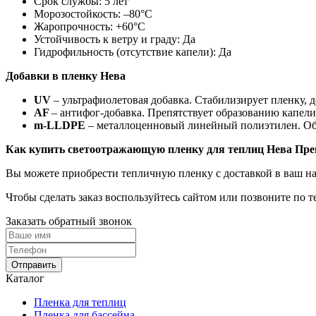
Срок службы: 5 лет
Морозостойкость: –80°С
Жаропрочность: +60°С
Устойчивость к ветру и граду: Да
Гидрофильность (отсутствие капели): Да
Добавки в пленку Нева
UV
– ультрафиолетовая добавка. Стабилизирует пленку, 
AF
– антифог-добавка. Препятствует образованию капел
m-LLDPE
– металлоценновый линейный полиэтилен. Обес
Как купить светоотражающую пленку для теплиц Нева Пр
Вы можете приобрести тепличную пленку с доставкой в ваш н
Чтобы сделать заказ воспользуйтесь сайтом или позвоните по т
Заказать обратный звонок
Отправить
Каталог
Пленка для теплиц
Пленка для бассейна