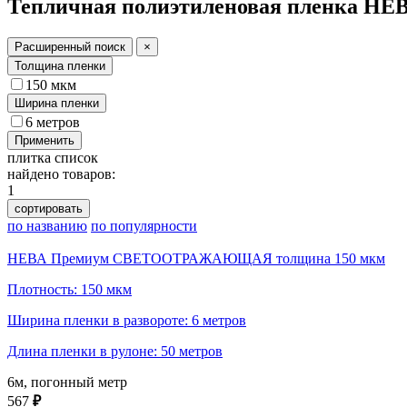
Тепличная полиэтиленовая пленка НЕ
Расширенный поиск
×
Толщина пленки
150 мкм
Ширина пленки
6 метров
Применить
плитка
список
найдено товаров:
1
сортировать
по названию
по популярности
НЕВА Премиум СВЕТООТРАЖАЮЩАЯ толщина 150 мкм
Плотность: 150 мкм
Ширина пленки в развороте: 6 метров
Длина пленки в рулоне: 50 метров
6м, погонный метр
567
₽