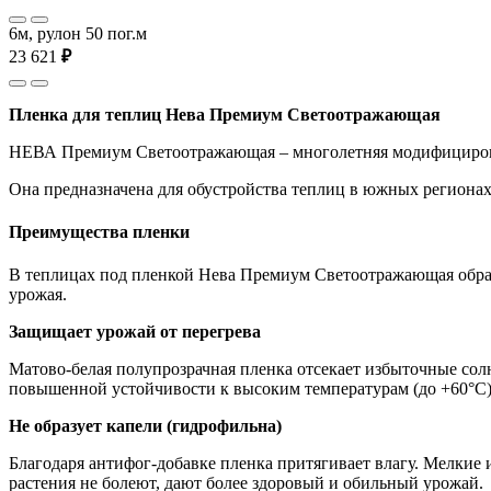
6м, рулон 50 пог.м
23 621
₽
Пленка для теплиц Нева Премиум Светоотражающая
НЕВА Премиум Светоотражающая – многолетняя модифицирован
Она предназначена для обустройства теплиц в южных регионах
Преимущества пленки
В теплицах под пленкой Нева Премиум Светоотражающая образ
урожая.
Защищает урожай от перегрева
Матово-белая полупрозрачная пленка отсекает избыточные солн
повышенной устойчивости к высоким температурам (до +60°С) 
Не образует капели (гидрофильна)
Благодаря антифог-добавке пленка притягивает влагу. Мелкие и
растения не болеют, дают более здоровый и обильный урожай.