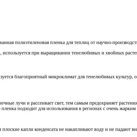
ная полиэтиленовая пленка для теплиц от научно-производст
, используется при выращивании тенелюбивых и хвойных растен
уется благоприятный микроклимат для тенелюбивых культур, о
ечные лучи и рассеивает свет, тем самым предохраняет растения
пленка подходит для использования в регионах с очень жарким 
 плоские капли конденсата не накапливают воду и не падают вни