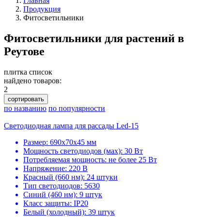
Главная
Продукция
Фитосветильники
Фитосветильники для растений в
Реутове
плитка
список
найдено товаров:
2
сортировать
по названию
по популярности
Светодиодная лампа для рассады Led-15
Размер: 690х70х45 мм
Мощность светодиодов (мах): 30 Вт
Потребляемая мощность: не более 25 Вт
Напряжение: 220 В
Красный (660 нм): 24 штуки
Тип светодиодов: 5630
Синий (460 нм): 9 штук
Класс защиты: IP20
Белый (холодный): 39 штук