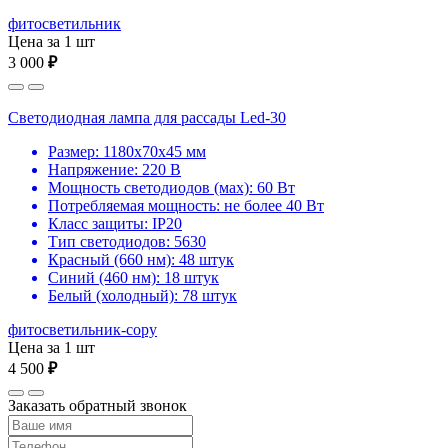
фитосветильник
Цена за 1 шт
3 000
₽
Светодиодная лампа для рассады Led-30
Размер: 1180х70х45 мм
Напряжение: 220 В
Мощность светодиодов (мах): 60 Вт
Потребляемая мощность: не более 40 Вт
Класс защиты: IP20
Тип светодиодов: 5630
Красный (660 нм): 48 штук
Синий (460 нм): 18 штук
Белый (холодный): 78 штук
фитосветильник-copy
Цена за 1 шт
4 500
₽
Заказать обратный звонок