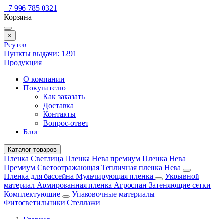
+7 996 785 0321
Корзина
×
Реутов
Пункты выдачи:
1291
Продукция
О компании
Покупателю
Как заказать
Доставка
Контакты
Вопрос-ответ
Блог
Каталог товаров
Пленка Светлица
Пленка Нева премиум
Пленка Нева
Премиум Светоотражающая
Тепличная пленка Нева
Пленка для бассейна
Мульчирующая пленка
Укрывной
материал
Армированная пленка
Агроспан
Затеняющие сетки
Комплектующие
Упаковочные материалы
Фитосветильники
Стеллажи