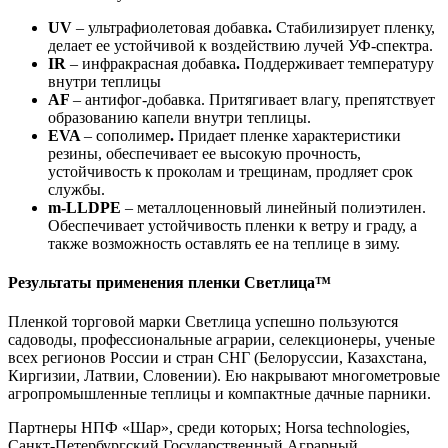
UV
– ультрафиолетовая добавка
.
Стабилизирует пленку,
делает ее устойчивой к воздействию лучей УФ-спектра.
IR
– инфракрасная добавка
.
Поддерживает температуру
внутри теплицы
AF
– антифог-добавка. Притягивает влагу, препятствует
образованию капели внутри теплицы.
EVA
– сополимер
.
Придает пленке характеристики
резины, обеспечивает ее высокую прочность,
устойчивость к проколам и трещинам, продляет срок
службы.
m-LLDPE
– металлоценновый линейный полиэтилен.
Обеспечивает устойчивость пленки к ветру и граду, а
также возможность оставлять ее на теплице в зиму.
Результаты применения пленки Светлица™
Пленкой торговой марки Светлица успешно пользуются
садоводы, профессиональные аграрии, селекционеры, ученые
всех регионов России и стран СНГ (Белоруссии, Казахстана,
Киргизии, Латвии, Словении). Ею накрывают многометровые
агропромышленные теплицы и компактные дачные парники.
Партнеры НПФ «Шар», среди которых; Horsа technologies,
Санкт-Петербургский Государственный Аграрный