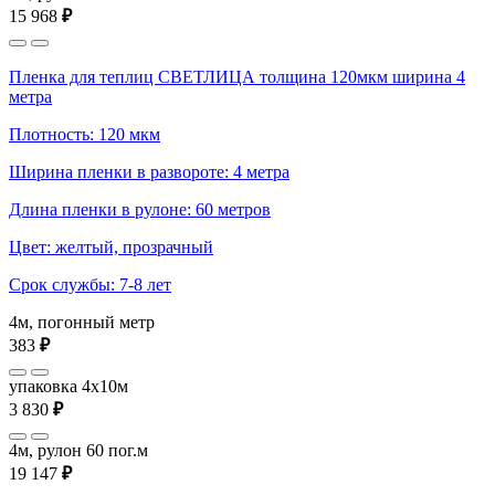
15 968
₽
Пленка для теплиц СВЕТЛИЦА толщина 120мкм ширина 4
метра
Плотность: 120 мкм
Ширина пленки в развороте: 4 метра
Длина пленки в рулоне: 60 метров
Цвет: желтый, прозрачный
Срок службы: 7-8 лет
4м, погонный метр
383
₽
упаковка 4x10м
3 830
₽
4м, рулон 60 пог.м
19 147
₽