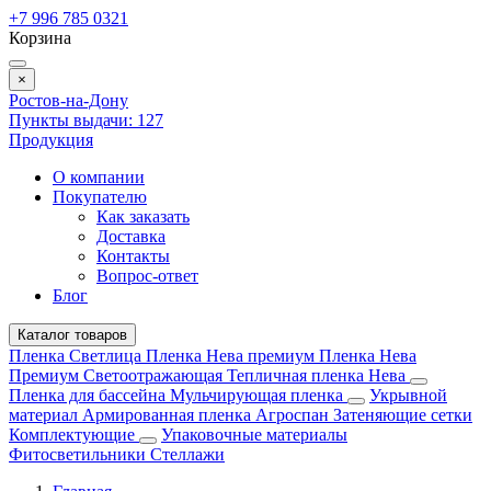
+7 996 785 0321
Корзина
×
Ростов-на-Дону
Пункты выдачи:
127
Продукция
О компании
Покупателю
Как заказать
Доставка
Контакты
Вопрос-ответ
Блог
Каталог товаров
Пленка Светлица
Пленка Нева премиум
Пленка Нева
Премиум Светоотражающая
Тепличная пленка Нева
Пленка для бассейна
Мульчирующая пленка
Укрывной
материал
Армированная пленка
Агроспан
Затеняющие сетки
Комплектующие
Упаковочные материалы
Фитосветильники
Стеллажи