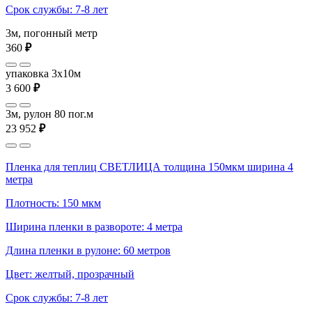
Срок службы: 7-8 лет
3м, погонный метр
360
₽
упаковка 3x10м
3 600
₽
3м, рулон 80 пог.м
23 952
₽
Пленка для теплиц СВЕТЛИЦА толщина 150мкм ширина 4
метра
Плотность: 150 мкм
Ширина пленки в развороте: 4 метра
Длина пленки в рулоне: 60 метров
Цвет: желтый, прозрачный
Срок службы: 7-8 лет