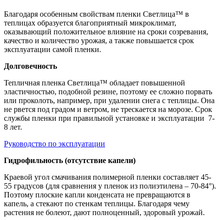
Благодаря особенным свойствам пленки Светлица™ в
теплицах образуется благоприятный микроклимат,
оказывающий положительное влияние на сроки созревания,
качество и количество урожая, а также повышается срок
эксплуатации самой пленки.
Долговечность
Тепличная пленка Светлица™ обладает повышенной
эластичностью, подобной резине, поэтому ее сложно порвать
или проколоть, например, при удалении снега с теплицы. Она
не рвется под градом и ветром, не трескается на морозе. Срок
службы пленки при правильной установке и эксплуатации 7-
8 лет.
Руководство по эксплуатации
Гидрофильность (отсутствие капели)
Краевой угол смачивания полимерной пленки составляет 45-
55 градусов (для сравнения у пленок из полиэтилена – 70-84°).
Поэтому плоские капли конденсата не превращаются в
капель, а стекают по стенкам теплицы. Благодаря чему
растения не болеют, дают полноценный, здоровый урожай.