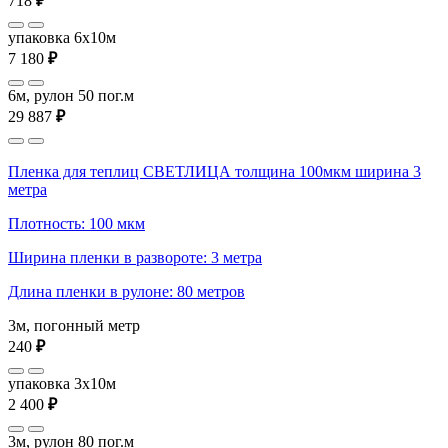
718
₽
упаковка 6x10м
7 180
₽
6м, рулон 50 пог.м
29 887
₽
Пленка для теплиц СВЕТЛИЦА толщина 100мкм ширина 3
метра
Плотность: 100 мкм
Ширина пленки в развороте: 3 метра
Длина пленки в рулоне: 80 метров
3м, погонный метр
240
₽
упаковка 3x10м
2 400
₽
3м, рулон 80 пог.м