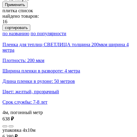
Применить
плитка
список
найдено товаров:
16
сортировать
по названию
по популярности
Пленка для теплиц СВЕТЛИЦА толщина 200мкм ширина 4
метра
Плотность: 200 мкм
Ширина пленки в развороте: 4 метра
Длина пленки в рулоне: 50 метров
Цвет: желтый, прозрачный
Срок службы: 7-8 лет
4м, погонный метр
638
₽
упаковка 4x10м
6 380
₽