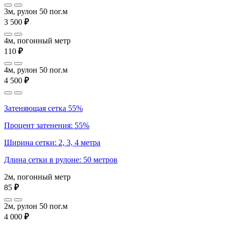
3м, рулон 50 пог.м
3 500
₽
4м, погонный метр
110
₽
4м, рулон 50 пог.м
4 500
₽
Затеняющая сетка 55%
Процент затенения: 55%
Ширина сетки: 2, 3, 4 метра
Длина сетки в рулоне: 50 метров
2м, погонный метр
85
₽
2м, рулон 50 пог.м
4 000
₽