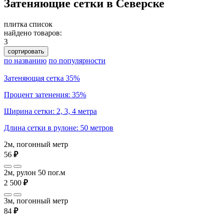
Затеняющие сетки в Северске
плитка
список
найдено товаров:
3
сортировать
по названию
по популярности
Затеняющая сетка 35%
Процент затенения: 35%
Ширина сетки: 2, 3, 4 метра
Длина сетки в рулоне: 50 метров
2м, погонный метр
56
₽
2м, рулон 50 пог.м
2 500
₽
3м, погонный метр
84
₽