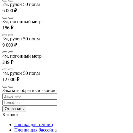
2м, рулон 50 пог.м
6 000
₽
3м, погонный метр
186
₽
3м, рулон 50 пог.м
9 000
₽
4м, погонный метр
249
₽
4м, рулон 50 пог.м
12 000
₽
Заказать обратный звонок
Отправить
Каталог
Пленка для теплиц
Пленка для бассейна