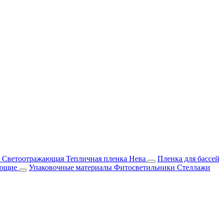
м Светоотражающая
Тепличная пленка Нева
Пленка для бассе
ующие
Упаковочные материалы
Фитосветильники
Стеллажи