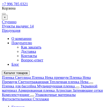
+7 996 785 0321
Корзина
×
Ступино
Пункты выдачи:
14
Продукция
О компании
Покупателю
Как заказать
Доставка
Контакты
Вопрос-ответ
Блог
Каталог товаров
Пленка Светлица
Пленка Нева премиум
Пленка Нева
Премиум Светоотражающая
Тепличная пленка Нева
Пленка для бассейна
Мульчирующая пленка
Укрывной
материал
Армированная пленка
Агроспан
Затеняющие сетки
Комплектующие
Упаковочные материалы
Фитосветильники
Стеллажи