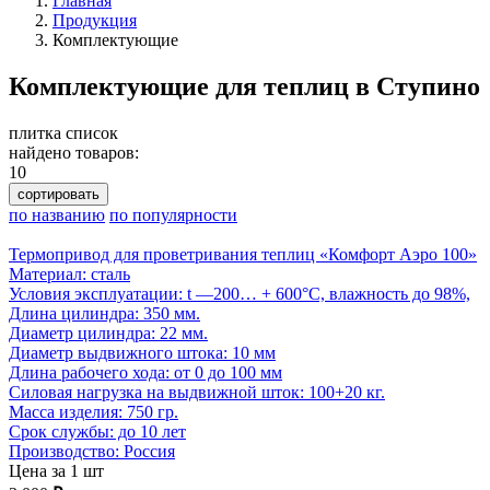
Главная
Продукция
Комплектующие
Комплектующие для теплиц в Ступино
плитка
список
найдено товаров:
10
сортировать
по названию
по популярности
Термопривод для проветривания теплиц «Комфорт Аэро 100»
Материал: сталь
Условия эксплуатации: t —200… + 600°С, влажность до 98%,
Длина цилиндра: 350 мм.
Диаметр цилиндра: 22 мм.
Диаметр выдвижного штока: 10 мм
Длина рабочего хода: от 0 до 100 мм
Cиловая нагрузка на выдвижной шток: 100+20 кг.
Масса изделия: 750 гр.
Срок службы: до 10 лет
Производство: Россия
Цена за 1 шт