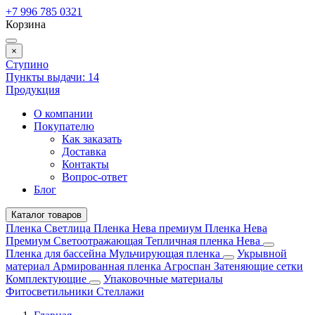
+7 996 785 0321
Корзина
×
Ступино
Пункты выдачи:
14
Продукция
О компании
Покупателю
Как заказать
Доставка
Контакты
Вопрос-ответ
Блог
Каталог товаров
Пленка Светлица
Пленка Нева премиум
Пленка Нева
Премиум Светоотражающая
Тепличная пленка Нева
Пленка для бассейна
Мульчирующая пленка
Укрывной
материал
Армированная пленка
Агроспан
Затеняющие сетки
Комплектующие
Упаковочные материалы
Фитосветильники
Стеллажи