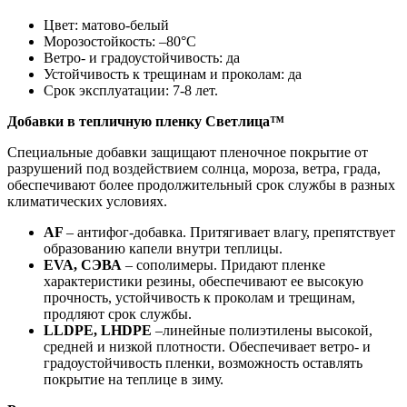
Цвет: матово-белый
Морозостойкость: –80°С
Ветро- и градоустойчивость: да
Устойчивость к трещинам и проколам: да
Срок эксплуатации: 7-8 лет.
Добавки в тепличную пленку Светлица™
Специальные добавки защищают пленочное покрытие от
разрушений под воздействием солнца, мороза, ветра, града,
обеспечивают более продолжительный срок службы в разных
климатических условиях.
AF
– антифог-добавка. Притягивает влагу, препятствует
образованию капели внутри теплицы.
EVA, СЭВА
– сополимеры. Придают пленке
характеристики резины, обеспечивают ее высокую
прочность, устойчивость к проколам и трещинам,
продляют срок службы.
LLDPE, LHDPE
–линейные полиэтилены высокой,
средней и низкой плотности. Обеспечивает ветро- и
градоустойчивость пленки, возможность оставлять
покрытие на теплице в зиму.