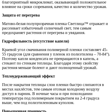
благоприятный микроклимат, оказывающий положительное
влияние на сроки созревания, качество и количество урожая.
Защита от перегрева
Матово-белая полупрозрачная пленка Светлица™ отражает и
рассеивает избыточный солнечный свет, тем самым
предохраняет растения от перегрева и увядания.
Гидрофильность (отсутствие капели)
Краевой угол смачивания полимерной пленки составляет 45-
55 градусов (для сравнения у пленок из полиэтилена – 70-84°).
Поэтому капли конденсата не превращаются в капель, а
стекают по стенкам теплицы. Благодаря этому свойству
растения меньше болеют и дают полноценный урожай.
Теплоудерживающий эффект
После накрытия теплицы слои пленки быстро слипаются в
местах нахлёстов, тем самым отсекая холодному воздуху
доступ в парник. В ночные часы и при похолодании
температура под полимерным покрытием на 2-4 градуса
выше, чем под полиэтиленовым куполом.
Повышенная прочность