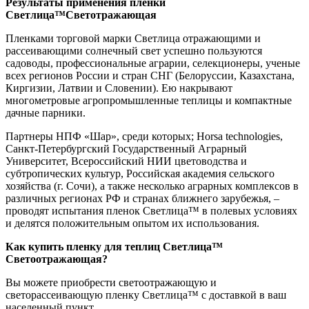
Результаты применения пленки
Светлица
™Светотражающая
Пленками торговой марки Светлица отражающими и
рассеивающими солнечный свет успешно пользуются
садоводы, профессиональные аграрии, селекционеры, ученые
всех регионов России и стран СНГ (Белоруссии, Казахстана,
Киргизии, Латвии и Словении). Ею накрывают
многометровые агропромышленные теплицы и компактные
дачные парники.
Партнеры НПФ «Шар», среди которых; Horsа technologies,
Санкт-Петербургский Государственный Аграрный
Университет, Всероссийский НИИ цветоводства и
субтропических культур, Российская академия сельского
хозяйства (г. Сочи), а также несколько аграрных комплексов в
различных регионах РФ и странах ближнего зарубежья, –
проводят испытания пленок Светлица™ в полевых условиях
и делятся положительным опытом их использования.
Как купить пленку для теплиц Светлица
™
Светоотражающая
?
Вы можете приобрести светоотражающую и
светорассеивающую пленку Светлица™ с доставкой в ваш
населенный пункт.