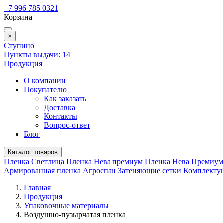
+7 996 785 0321
Корзина
×
Ступино
Пункты выдачи:
14
Продукция
О компании
Покупателю
Как заказать
Доставка
Контакты
Вопрос-ответ
Блог
Каталог товаров
Пленка Светлица
Пленка Нева премиум
Пленка Нева Премиу
Армированная пленка
Агроспан
Затеняющие сетки
Комплект
Главная
Продукция
Упаковочные материалы
Воздушно-пузырчатая пленка