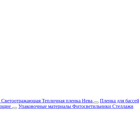
м Светоотражающая
Тепличная пленка Нева
Пленка для бассе
ующие
Упаковочные материалы
Фитосветильники
Стеллажи