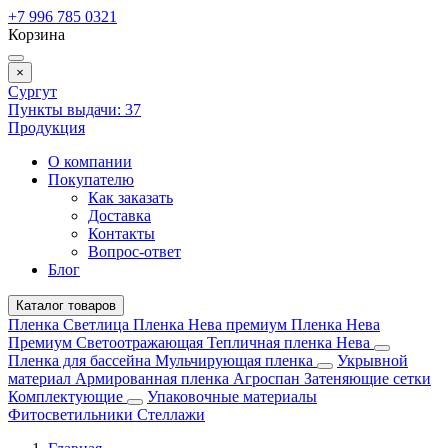
+7 996 785 0321
Корзина
×
Сургут
Пункты выдачи:
37
Продукция
О компании
Покупателю
Как заказать
Доставка
Контакты
Вопрос-ответ
Блог
Каталог товаров
Пленка Светлица
Пленка Нева премиум
Пленка Нева
Премиум Светоотражающая
Тепличная пленка Нева
Пленка для бассейна
Мульчирующая пленка
Укрывной
материал
Армированная пленка
Агроспан
Затеняющие сетки
Комплектующие
Упаковочные материалы
Фитосветильники
Стеллажи