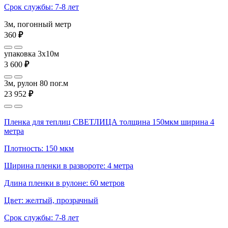
Срок службы: 7-8 лет
3м, погонный метр
360
₽
упаковка 3x10м
3 600
₽
3м, рулон 80 пог.м
23 952
₽
Пленка для теплиц СВЕТЛИЦА толщина 150мкм ширина 4
метра
Плотность: 150 мкм
Ширина пленки в развороте: 4 метра
Длина пленки в рулоне: 60 метров
Цвет: желтый, прозрачный
Срок службы: 7-8 лет