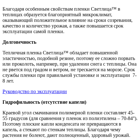
Благодаря особенным свойствам пленки Светлица™ в
теплицах образуется благоприятный микроклимат,
оказывающий положительное влияние на сроки созревания,
качество и количество урожая, а также повышается срок
эксплуатации самой пленки.
Долговечность
Тепличная пленка Светлица™ обладает повышенной
эластичностью, подобной резине, поэтому ее сложно порвать
или проколоть, например, при удалении снега с теплицы. Она
не рвется под градом и ветром, не трескается на морозе. Срок
службы пленки при правильной установке и эксплуатации 7-
8 лет.
Руководство по эксплуатации
Гидрофильность (отсутствие капели)
Краевой угол смачивания полимерной пленки составляет 45-
55 градусов (для сравнения у пленок из полиэтилена – 70-84°).
Поэтому плоские капли конденсата не превращаются в
капель, а стекают по стенкам теплицы. Благодаря чему
растения не болеют, дают полноценный, здоровый урожай.