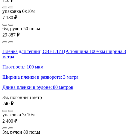
718
₽
упаковка 6x10м
7 180
₽
6м, рулон 50 пог.м
29 887
₽
Пленка для теплиц СВЕТЛИЦА толщина 100мкм ширина 3
метра
Плотность: 100 мкм
Ширина пленки в развороте: 3 метра
Длина пленки в рулоне: 80 метров
3м, погонный метр
240
₽
упаковка 3x10м
2 400
₽
3м, рулон 80 пог.м