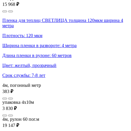
15 968
₽
Пленка для теплиц СВЕТЛИЦА толщина 120мкм ширина 4
метра
Плотность: 120 мкм
Ширина пленки в развороте: 4 метра
Длина пленки в рулоне: 60 метров
Цвет: желтый, прозрачный
Срок службы: 7-8 лет
4м, погонный метр
383
₽
упаковка 4x10м
3 830
₽
4м, рулон 60 пог.м
19 147
₽