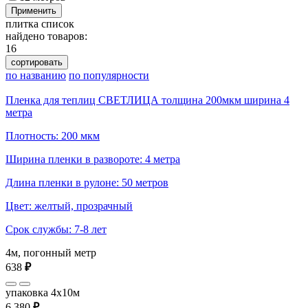
Применить
плитка
список
найдено товаров:
16
сортировать
по названию
по популярности
Пленка для теплиц СВЕТЛИЦА толщина 200мкм ширина 4
метра
Плотность: 200 мкм
Ширина пленки в развороте: 4 метра
Длина пленки в рулоне: 50 метров
Цвет: желтый, прозрачный
Срок службы: 7-8 лет
4м, погонный метр
638
₽
упаковка 4x10м
6 380
₽