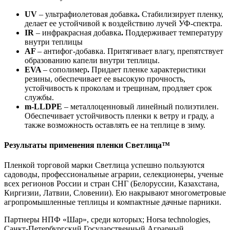
UV
– ультрафиолетовая добавка
.
Стабилизирует пленку,
делает ее устойчивой к воздействию лучей УФ-спектра.
IR
– инфракрасная добавка
.
Поддерживает температуру
внутри теплицы
AF
– антифог-добавка. Притягивает влагу, препятствует
образованию капели внутри теплицы.
EVA
– сополимер
.
Придает пленке характеристики
резины, обеспечивает ее высокую прочность,
устойчивость к проколам и трещинам, продляет срок
службы.
m-LLDPE
– металлоценновый линейный полиэтилен.
Обеспечивает устойчивость пленки к ветру и граду, а
также возможность оставлять ее на теплице в зиму.
Результаты применения пленки Светлица™
Пленкой торговой марки Светлица успешно пользуются
садоводы, профессиональные аграрии, селекционеры, ученые
всех регионов России и стран СНГ (Белоруссии, Казахстана,
Киргизии, Латвии, Словении). Ею накрывают многометровые
агропромышленные теплицы и компактные дачные парники.
Партнеры НПФ «Шар», среди которых; Horsа technologies,
Санкт-Петербургский Государственный Аграрный