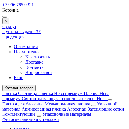
+7 996 785 0321
Корзина
×
Сургут
Пункты выдачи:
37
Продукция
О компании
Покупателю
Как заказать
Доставка
Контакты
Вопрос-ответ
Блог
Каталог товаров
Пленка Светлица
Пленка Нева премиум
Пленка Нева
Премиум Светоотражающая
Тепличная пленка Нева
Пленка для бассейна
Мульчирующая пленка
Укрывной
материал
Армированная пленка
Агроспан
Затеняющие сетки
Комплектующие
Упаковочные материалы
Фитосветильники
Стеллажи