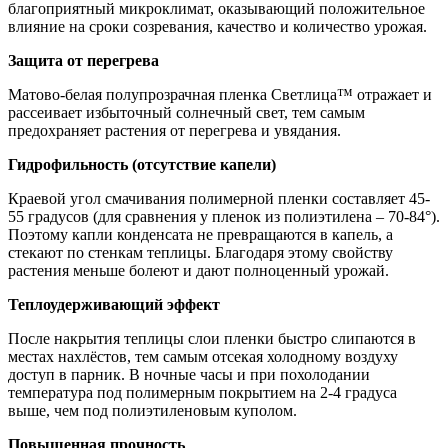
благоприятный микроклимат, оказывающий положительное
влияние на сроки созревания, качество и количество урожая.
Защита от перегрева
Матово-белая полупрозрачная пленка Светлица™ отражает и
рассеивает избыточный солнечный свет, тем самым
предохраняет растения от перегрева и увядания.
Гидрофильность (отсутствие капели)
Краевой угол смачивания полимерной пленки составляет 45-
55 градусов (для сравнения у пленок из полиэтилена – 70-84°).
Поэтому капли конденсата не превращаются в капель, а
стекают по стенкам теплицы. Благодаря этому свойству
растения меньше болеют и дают полноценный урожай.
Теплоудерживающий эффект
После накрытия теплицы слои пленки быстро слипаются в
местах нахлёстов, тем самым отсекая холодному воздуху
доступ в парник. В ночные часы и при похолодании
температура под полимерным покрытием на 2-4 градуса
выше, чем под полиэтиленовым куполом.
Повышенная прочность