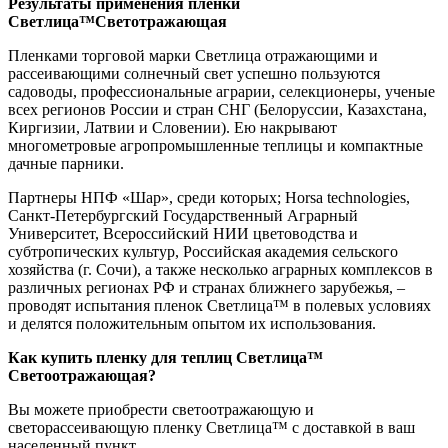
Результаты применения пленки
Светлица
™Светотражающая
Пленками торговой марки Светлица отражающими и
рассеивающими солнечный свет успешно пользуются
садоводы, профессиональные аграрии, селекционеры, ученые
всех регионов России и стран СНГ (Белоруссии, Казахстана,
Киргизии, Латвии и Словении). Ею накрывают
многометровые агропромышленные теплицы и компактные
дачные парники.
Партнеры НПФ «Шар», среди которых; Horsа technologies,
Санкт-Петербургский Государственный Аграрный
Университет, Всероссийский НИИ цветоводства и
субтропических культур, Российская академия сельского
хозяйства (г. Сочи), а также несколько аграрных комплексов в
различных регионах РФ и странах ближнего зарубежья, –
проводят испытания пленок Светлица™ в полевых условиях
и делятся положительным опытом их использования.
Как купить пленку для теплиц Светлица
™
Светоотражающая
?
Вы можете приобрести светоотражающую и
светорассеивающую пленку Светлица™ с доставкой в ваш
населенный пункт.