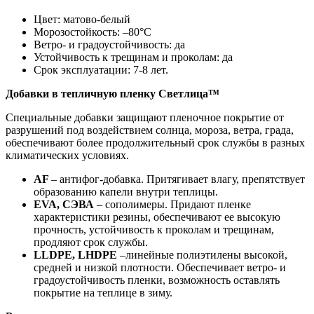
Цвет: матово-белый
Морозостойкость: –80°С
Ветро- и градоустойчивость: да
Устойчивость к трещинам и проколам: да
Срок эксплуатации: 7-8 лет.
Добавки в тепличную пленку Светлица™
Специальные добавки защищают пленочное покрытие от
разрушений под воздействием солнца, мороза, ветра, града,
обеспечивают более продолжительный срок службы в разных
климатических условиях.
AF
– антифог-добавка. Притягивает влагу, препятствует
образованию капели внутри теплицы.
EVA, СЭВА
– сополимеры. Придают пленке
характеристики резины, обеспечивают ее высокую
прочность, устойчивость к проколам и трещинам,
продляют срок службы.
LLDPE, LHDPE
–линейные полиэтилены высокой,
средней и низкой плотности. Обеспечивает ветро- и
градоустойчивость пленки, возможность оставлять
покрытие на теплице в зиму.