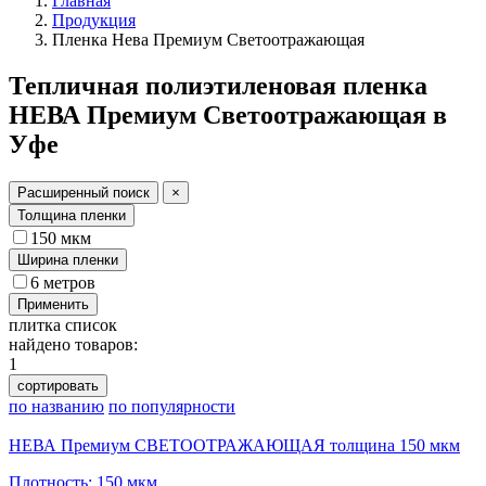
Главная
Продукция
Пленка Нева Премиум Светоотражающая
Тепличная полиэтиленовая пленка
НЕВА Премиум Светоотражающая в
Уфе
Расширенный поиск
×
Толщина пленки
150 мкм
Ширина пленки
6 метров
Применить
плитка
список
найдено товаров:
1
сортировать
по названию
по популярности
НЕВА Премиум СВЕТООТРАЖАЮЩАЯ толщина 150 мкм
Плотность: 150 мкм