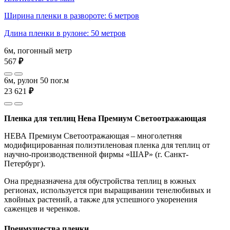
Ширина пленки в развороте: 6 метров
Длина пленки в рулоне: 50 метров
6м, погонный метр
567
₽
6м, рулон 50 пог.м
23 621
₽
Пленка для теплиц Нева Премиум Светоотражающая
НЕВА Премиум Светоотражающая – многолетняя
модифицированная полиэтиленовая пленка для теплиц от
научно-производственной фирмы «ШАР» (г. Санкт-
Петербург).
Она предназначена для обустройства теплиц в южных
регионах, используется при выращивании тенелюбивых и
хвойных растений, а также для успешного укоренения
саженцев и черенков.
Преимущества пленки