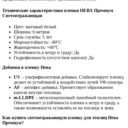
Технические характеристики пленки НЕВА Премиум
Светоотражающая
Цвет: матовый белый
Ширина: 6 метров
Срок службы: 5 лет
Морозостойкость: –80°С
Жаропрочность: +60°С
Устойчивость к ветру и граду: Да
Гидрофильность (отсутствие капели): Да
Добавки в пленку Нева
UV
– ультрафиолетовая добавка. Стабилизирует пленку,
делает ее устойчивой к воздействию лучей УФ-спектра.
AF
– антифог-добавка. Препятствует образованию
капели внутри теплицы.
m-LLDPE
– металлоценновый линейный полиэтилен.
Обеспечивает устойчивость пленки к ветру и граду, а
также возможность оставлять ее на теплице в зиму.
Как купить светоотражающую пленку для теплиц Нева
Премиум?