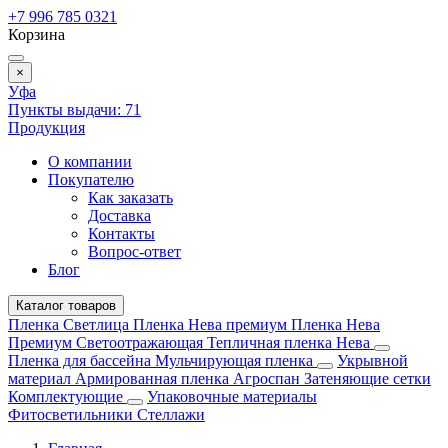
+7 996 785 0321
Корзина
×
Уфа
Пункты выдачи:
71
Продукция
О компании
Покупателю
Как заказать
Доставка
Контакты
Вопрос-ответ
Блог
Каталог товаров
Пленка Светлица
Пленка Нева премиум
Пленка Нева
Премиум Светоотражающая
Тепличная пленка Нева
Пленка для бассейна
Мульчирующая пленка
Укрывной
материал
Армированная пленка
Агроспан
Затеняющие сетки
Комплектующие
Упаковочные материалы
Фитосветильники
Стеллажи