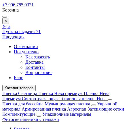
+7 996 785 0321
Корзина
×
Уфа
Пункты выдачи:
71
Продукция
О компании
Покупателю
Как заказать
Доставка
Контакты
Вопрос-ответ
Блог
Каталог товаров
Пленка Светлица
Пленка Нева премиум
Пленка Нева
Премиум Светоотражающая
Тепличная пленка Нева
Пленка для бассейна
Мульчирующая пленка
Укрывной
материал
Армированная пленка
Агроспан
Затеняющие сетки
Комплектующие
Упаковочные материалы
Фитосветильники
Стеллажи