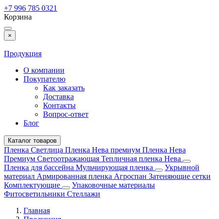
+7 996 785 0321
Корзина
×
Продукция
О компании
Покупателю
Как заказать
Доставка
Контакты
Вопрос-ответ
Блог
Каталог товаров
Пленка Светлица
Пленка Нева премиум
Пленка Нева
Премиум Светоотражающая
Тепличная пленка Нева
Пленка для бассейна
Мульчирующая пленка
Укрывной
материал
Армированная пленка
Агроспан
Затеняющие сетки
Комплектующие
Упаковочные материалы
Фитосветильники
Стеллажи
Главная