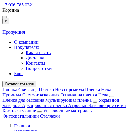
+7 996 785 0321
Корзина
×
Продукция
О компании
Покупателю
Как заказать
Доставка
Контакты
Вопрос-ответ
Блог
Каталог товаров
Пленка Светлица
Пленка Нева премиум
Пленка Нева
Премиум Светоотражающая
Тепличная пленка Нева
Пленка для бассейна
Мульчирующая пленка
Укрывной
материал
Армированная пленка
Агроспан
Затеняющие сетки
Комплектующие
Упаковочные материалы
Фитосветильники
Стеллажи
Главная