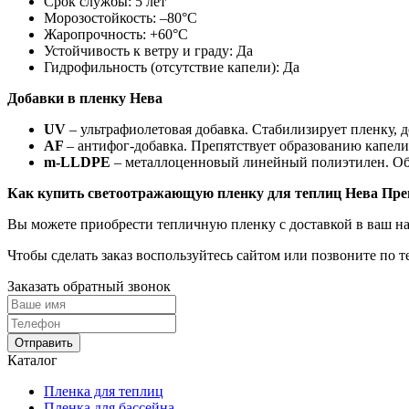
Срок службы: 5 лет
Морозостойкость: –80°С
Жаропрочность: +60°С
Устойчивость к ветру и граду: Да
Гидрофильность (отсутствие капели): Да
Добавки в пленку Нева
UV
– ультрафиолетовая добавка. Стабилизирует пленку, 
AF
– антифог-добавка. Препятствует образованию капел
m-LLDPE
– металлоценновый линейный полиэтилен. Обес
Как купить светоотражающую пленку для теплиц Нева Пр
Вы можете приобрести тепличную пленку с доставкой в ваш н
Чтобы сделать заказ воспользуйтесь сайтом или позвоните по т
Заказать обратный звонок
Отправить
Каталог
Пленка для теплиц
Пленка для бассейна