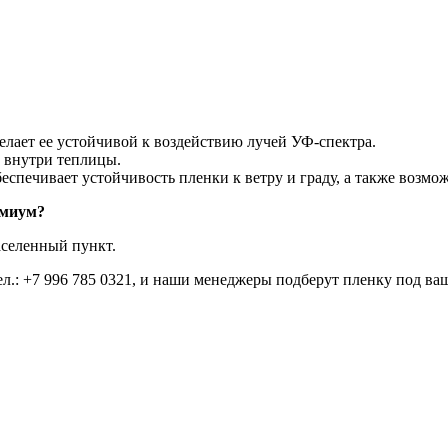
делает ее устойчивой к воздействию лучей УФ-спектра.
и внутри теплицы.
печивает устойчивость пленки к ветру и граду, а также возможн
емиум?
аселенный пункт.
ел.:
+7 996 785 0321
, и наши менеджеры подберут пленку под ваш