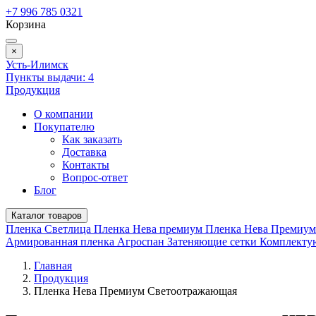
+7 996 785 0321
Корзина
×
Усть-Илимск
Пункты выдачи:
4
Продукция
О компании
Покупателю
Как заказать
Доставка
Контакты
Вопрос-ответ
Блог
Каталог товаров
Пленка Светлица
Пленка Нева премиум
Пленка Нева Премиу
Армированная пленка
Агроспан
Затеняющие сетки
Комплект
Главная
Продукция
Пленка Нева Премиум Светоотражающая