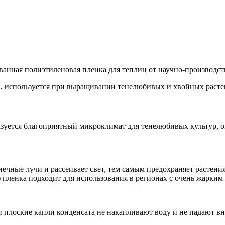
ная полиэтиленовая пленка для теплиц от научно-производст
, используется при выращивании тенелюбивых и хвойных растен
уется благоприятный микроклимат для тенелюбивых культур, о
ечные лучи и рассеивает свет, тем самым предохраняет растения
пленка подходит для использования в регионах с очень жарким 
 плоские капли конденсата не накапливают воду и не падают вни