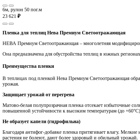
6м, рулон 50 пог.м
23 621
₽
Пленка для теплиц Нева Премиум Светоотражающая
НЕВА Премиум Светоотражающая – многолетняя модифицирован
Она предназначена для обустройства теплиц в южных регионах
Преимущества пленки
В теплицах под пленкой Нева Премиум Светоотражающая образ
урожая.
Защищает урожай от перегрева
Матово-белая полупрозрачная пленка отсекает избыточные солн
повышенной устойчивости к высоким температурам (до +60°С) 
Не образует капели (гидрофильна)
Благодаря антифог-добавке пленка притягивает влагу. Мелкие и
растения не болеют, дают более здоровый и обильный урожай.