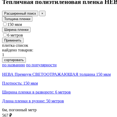
Тепличная полиэтиленовая пленка НЕ
Расширенный поиск
×
Толщина пленки
150 мкм
Ширина пленки
6 метров
Применить
плитка
список
найдено товаров:
1
сортировать
по названию
по популярности
НЕВА Премиум СВЕТООТРАЖАЮЩАЯ толщина 150 мкм
Плотность: 150 мкм
Ширина пленки в развороте: 6 метров
Длина пленки в рулоне: 50 метров
6м, погонный метр
567
₽