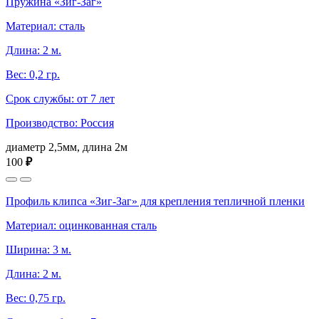
Пружина «Зиг-Заг»
Материал: сталь
Длина: 2 м.
Вес: 0,2 гр.
Срок службы: от 7 лет
Производство: Россия
диаметр 2,5мм, длина 2м
100
₽
Профиль клипса «Зиг-Заг» для крепления тепличной пленки
Материал: оцинкованная сталь
Ширина: 3 м.
Длина: 2 м.
Вес: 0,75 гр.