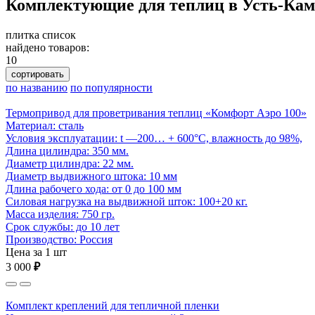
Комплектующие для теплиц в Усть-Кам
плитка
список
найдено товаров:
10
сортировать
по названию
по популярности
Термопривод для проветривания теплиц «Комфорт Аэро 100»
Материал: сталь
Условия эксплуатации: t —200… + 600°С, влажность до 98%,
Длина цилиндра: 350 мм.
Диаметр цилиндра: 22 мм.
Диаметр выдвижного штока: 10 мм
Длина рабочего хода: от 0 до 100 мм
Cиловая нагрузка на выдвижной шток: 100+20 кг.
Масса изделия: 750 гр.
Срок службы: до 10 лет
Производство: Россия
Цена за 1 шт
3 000
₽
Комплект креплений для тепличной пленки