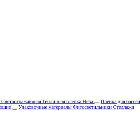
м Светоотражающая
Тепличная пленка Нева
Пленка для бассе
ующие
Упаковочные материалы
Фитосветильники
Стеллажи