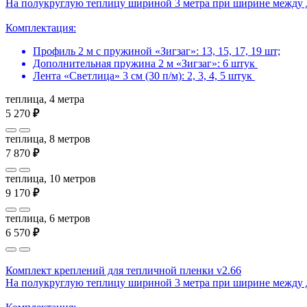
На полукруглую теплицу шириной 3 метра при ширине между 
Комплектация:
Профиль 2 м с пружиной «Зигзаг»: 13, 15, 17, 19 шт;
Дополнительная пружина 2 м «Зигзаг»: 6 штук
Лента «Светлица» 3 см (30 п/м): 2, 3, 4, 5 штук
теплица, 4 метра
5 270
₽
теплица, 8 метров
7 870
₽
теплица, 10 метров
9 170
₽
теплица, 6 метров
6 570
₽
Комплект креплений для тепличной пленки v2.66
На полукруглую теплицу шириной 3 метра при ширине между 