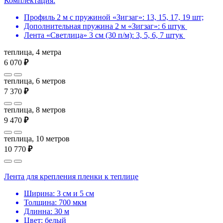
Комплектация:
Профиль 2 м с пружиной «Зигзаг»: 13, 15, 17, 19 шт;
Дополнительная пружина 2 м «Зигзаг»: 6 штук
Лента «Светлица» 3 см (30 п/м): 3, 5, 6, 7 штук
теплица, 4 метра
6 070
₽
теплица, 6 метров
7 370
₽
теплица, 8 метров
9 470
₽
теплица, 10 метров
10 770
₽
Лента для крепления пленки к теплице
Ширина: 3 см и 5 см
Толщина: 700 мкм
Длинна: 30 м
Цвет: белый