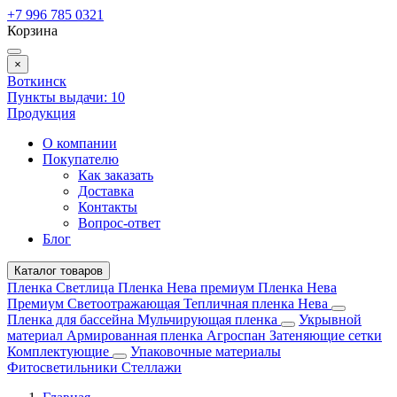
+7 996 785 0321
Корзина
×
Воткинск
Пункты выдачи:
10
Продукция
О компании
Покупателю
Как заказать
Доставка
Контакты
Вопрос-ответ
Блог
Каталог товаров
Пленка Светлица
Пленка Нева премиум
Пленка Нева
Премиум Светоотражающая
Тепличная пленка Нева
Пленка для бассейна
Мульчирующая пленка
Укрывной
материал
Армированная пленка
Агроспан
Затеняющие сетки
Комплектующие
Упаковочные материалы
Фитосветильники
Стеллажи