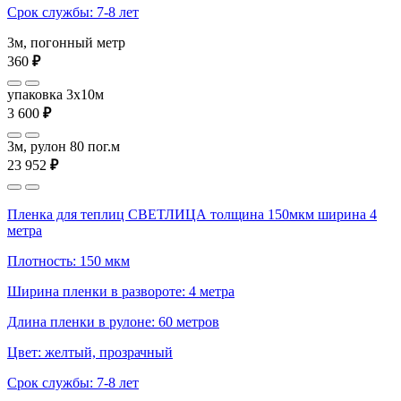
Срок службы: 7-8 лет
3м, погонный метр
360
₽
упаковка 3x10м
3 600
₽
3м, рулон 80 пог.м
23 952
₽
Пленка для теплиц СВЕТЛИЦА толщина 150мкм ширина 4
метра
Плотность: 150 мкм
Ширина пленки в развороте: 4 метра
Длина пленки в рулоне: 60 метров
Цвет: желтый, прозрачный
Срок службы: 7-8 лет