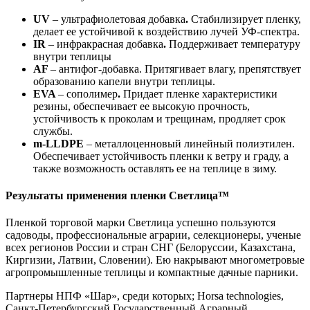
UV
– ультрафиолетовая добавка
.
Стабилизирует пленку,
делает ее устойчивой к воздействию лучей УФ-спектра.
IR
– инфракрасная добавка
.
Поддерживает температуру
внутри теплицы
AF
– антифог-добавка. Притягивает влагу, препятствует
образованию капели внутри теплицы.
EVA
– сополимер
.
Придает пленке характеристики
резины, обеспечивает ее высокую прочность,
устойчивость к проколам и трещинам, продляет срок
службы.
m-LLDPE
– металлоценновый линейный полиэтилен.
Обеспечивает устойчивость пленки к ветру и граду, а
также возможность оставлять ее на теплице в зиму.
Результаты применения пленки Светлица™
Пленкой торговой марки Светлица успешно пользуются
садоводы, профессиональные аграрии, селекционеры, ученые
всех регионов России и стран СНГ (Белоруссии, Казахстана,
Киргизии, Латвии, Словении). Ею накрывают многометровые
агропромышленные теплицы и компактные дачные парники.
Партнеры НПФ «Шар», среди которых; Horsа technologies,
Санкт-Петербургский Государственный Аграрный