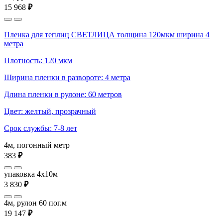
15 968
₽
Пленка для теплиц СВЕТЛИЦА толщина 120мкм ширина 4
метра
Плотность: 120 мкм
Ширина пленки в развороте: 4 метра
Длина пленки в рулоне: 60 метров
Цвет: желтый, прозрачный
Срок службы: 7-8 лет
4м, погонный метр
383
₽
упаковка 4x10м
3 830
₽
4м, рулон 60 пог.м
19 147
₽