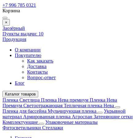
+7 996 785 0321
Корзина
×
Заозёрный
Пункты выдачи:
10
Продукция
О компании
Покупателю
Как заказать
Доставка
Контакты
Вопрос-ответ
Блог
Каталог товаров
Пленка Светлица
Пленка Нева премиум
Пленка Нева
Премиум Светоотражающая
Тепличная пленка Нева
Пленка для бассейна
Мульчирующая пленка
Укрывной
материал
Армированная пленка
Агроспан
Затеняющие сетки
Комплектующие
Упаковочные материалы
Фитосветильники
Стеллажи