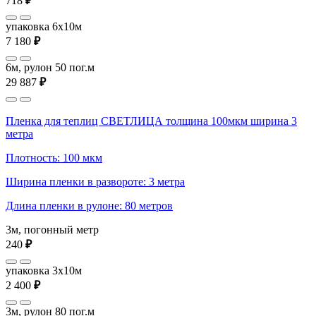
718
₽
упаковка 6x10м
7 180
₽
6м, рулон 50 пог.м
29 887
₽
Пленка для теплиц СВЕТЛИЦА толщина 100мкм ширина 3
метра
Плотность: 100 мкм
Ширина пленки в развороте: 3 метра
Длина пленки в рулоне: 80 метров
3м, погонный метр
240
₽
упаковка 3x10м
2 400
₽
3м, рулон 80 пог.м