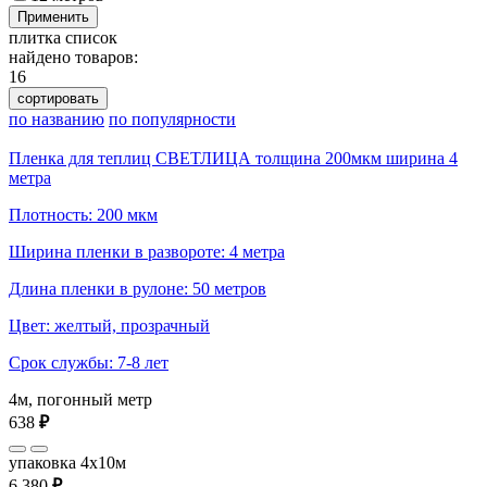
Применить
плитка
список
найдено товаров:
16
сортировать
по названию
по популярности
Пленка для теплиц СВЕТЛИЦА толщина 200мкм ширина 4
метра
Плотность: 200 мкм
Ширина пленки в развороте: 4 метра
Длина пленки в рулоне: 50 метров
Цвет: желтый, прозрачный
Срок службы: 7-8 лет
4м, погонный метр
638
₽
упаковка 4x10м
6 380
₽