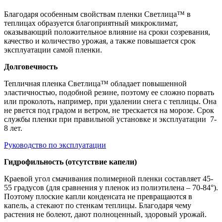
Благодаря особенным свойствам пленки Светлица™ в
теплицах образуется благоприятный микроклимат,
оказывающий положительное влияние на сроки созревания,
качество и количество урожая, а также повышается срок
эксплуатации самой пленки.
Долговечность
Тепличная пленка Светлица™ обладает повышенной
эластичностью, подобной резине, поэтому ее сложно порвать
или проколоть, например, при удалении снега с теплицы. Она
не рвется под градом и ветром, не трескается на морозе. Срок
службы пленки при правильной установке и эксплуатации 7-
8 лет.
Руководство по эксплуатации
Гидрофильность (отсутствие капели)
Краевой угол смачивания полимерной пленки составляет 45-
55 градусов (для сравнения у пленок из полиэтилена – 70-84°).
Поэтому плоские капли конденсата не превращаются в
капель, а стекают по стенкам теплицы. Благодаря чему
растения не болеют, дают полноценный, здоровый урожай.