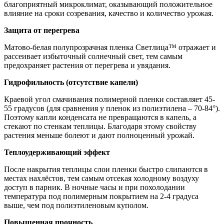
благоприятный микроклимат, оказывающий положительное
влияние на сроки созревания, качество и количество урожая.
Защита от перегрева
Матово-белая полупрозрачная пленка Светлица™ отражает и
рассеивает избыточный солнечный свет, тем самым
предохраняет растения от перегрева и увядания.
Гидрофильность (отсутствие капели)
Краевой угол смачивания полимерной пленки составляет 45-
55 градусов (для сравнения у пленок из полиэтилена – 70-84°).
Поэтому капли конденсата не превращаются в капель, а
стекают по стенкам теплицы. Благодаря этому свойству
растения меньше болеют и дают полноценный урожай.
Теплоудерживающий эффект
После накрытия теплицы слои пленки быстро слипаются в
местах нахлёстов, тем самым отсекая холодному воздуху
доступ в парник. В ночные часы и при похолодании
температура под полимерным покрытием на 2-4 градуса
выше, чем под полиэтиленовым куполом.
Повышенная прочность