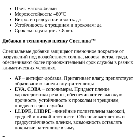
Цвет: матово-белый
Морозостойкость: –80°С
Ветро- и градоустойчивость: да
Устойчивость к трещинам и проколам: да
Срок эксплуатации: 7-8 лет.
Добавки в тепличную пленку Светлица™
Специальные добавки защищают пленочное покрытие от
разрушений под воздействием солнца, мороза, ветра, града,
обеспечивают более продолжительный срок службы в разных
климатических условиях.
AF
– антифог-добавка. Притягивает влагу, препятствует
образованию капели внутри теплицы.
EVA, СЭВА
– сополимеры. Придают пленке
характеристики резины, обеспечивают ее высокую
прочность, устойчивость к проколам и трещинам,
продляют срок службы.
LLDPE, LHDPE
–линейные полиэтилены высокой,
средней и низкой плотности. Обеспечивает ветро- и
градоустойчивость пленки, возможность оставлять
покрытие на теплице в зиму.