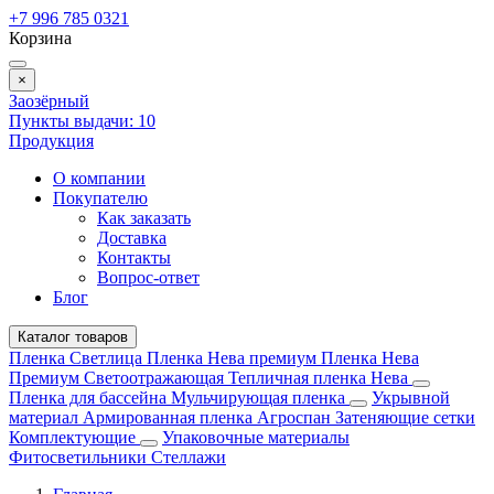
+7 996 785 0321
Корзина
×
Заозёрный
Пункты выдачи:
10
Продукция
О компании
Покупателю
Как заказать
Доставка
Контакты
Вопрос-ответ
Блог
Каталог товаров
Пленка Светлица
Пленка Нева премиум
Пленка Нева
Премиум Светоотражающая
Тепличная пленка Нева
Пленка для бассейна
Мульчирующая пленка
Укрывной
материал
Армированная пленка
Агроспан
Затеняющие сетки
Комплектующие
Упаковочные материалы
Фитосветильники
Стеллажи