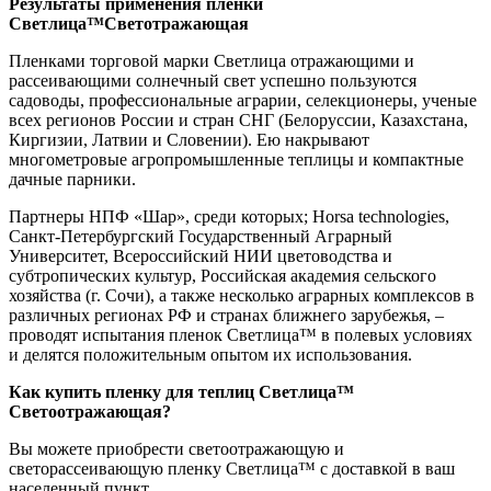
Результаты применения пленки
Светлица
™Светотражающая
Пленками торговой марки Светлица отражающими и
рассеивающими солнечный свет успешно пользуются
садоводы, профессиональные аграрии, селекционеры, ученые
всех регионов России и стран СНГ (Белоруссии, Казахстана,
Киргизии, Латвии и Словении). Ею накрывают
многометровые агропромышленные теплицы и компактные
дачные парники.
Партнеры НПФ «Шар», среди которых; Horsа technologies,
Санкт-Петербургский Государственный Аграрный
Университет, Всероссийский НИИ цветоводства и
субтропических культур, Российская академия сельского
хозяйства (г. Сочи), а также несколько аграрных комплексов в
различных регионах РФ и странах ближнего зарубежья, –
проводят испытания пленок Светлица™ в полевых условиях
и делятся положительным опытом их использования.
Как купить пленку для теплиц Светлица
™
Светоотражающая
?
Вы можете приобрести светоотражающую и
светорассеивающую пленку Светлица™ с доставкой в ваш
населенный пункт.