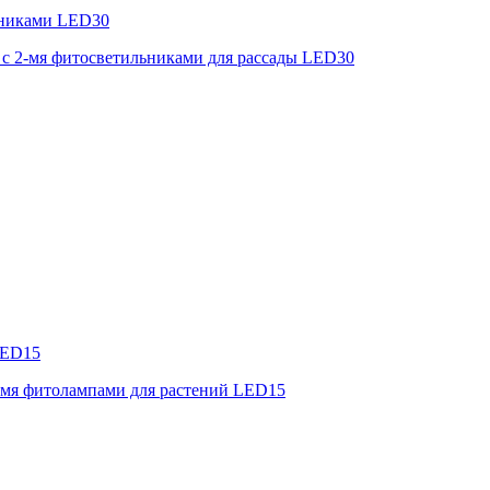
льниками LED30
 с 2-мя фитосветильниками для рассады LED30
LED15
2-мя фитолампами для растений LED15