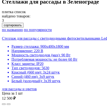
Стеллажи для рассады в Зеленограде
плитка
список
найдено товаров:
3
сортировать
по названию
по популярности
Стеллаж для рассады с светодиодными фитосветильниками Le
Размер стеллажа: 900х400х1800 мм
Напряжение: 220 В
Мощность светодиодов (мах): 90 Вт
Потребляемая мощность: не более 60 Вт
Класс защиты: IP20
Тип светодиодов: 5630
Красный (660 нм): 3х24 штук
Синий (460 нм): 3х9 штук
Белый (холодный): 3х39 штук
для рассады и цветов
Цена за 1 шт
12 500
₽