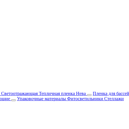
м Светоотражающая
Тепличная пленка Нева
Пленка для бассе
ующие
Упаковочные материалы
Фитосветильники
Стеллажи