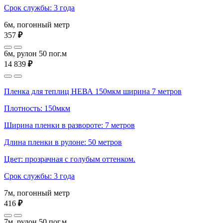
Срок службы: 3 года
6м, погонный метр
357
₽
6м, рулон 50 пог.м
14 839
₽
Пленка для теплиц НЕВА 150мкм ширина 7 метров
Плотность: 150мкм
Ширина пленки в развороте: 7 метров
Длина пленки в рулоне: 50 метров
Цвет: прозрачная с голубым оттенком.
Срок службы: 3 года
7м, погонный метр
416
₽
7м, рулон 50 пог.м