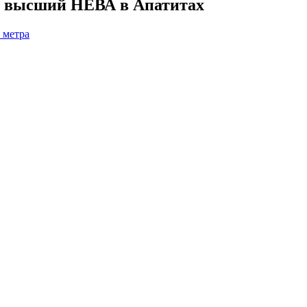
т высший НЕВА в Апатитах
 метра