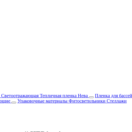
м Светоотражающая
Тепличная пленка Нева
Пленка для бассе
ующие
Упаковочные материалы
Фитосветильники
Стеллажи