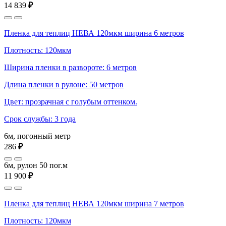
14 839
₽
Пленка для теплиц НЕВА 120мкм ширина 6 метров
Плотность: 120мкм
Ширина пленки в развороте: 6 метров
Длина пленки в рулоне: 50 метров
Цвет: прозрачная с голубым оттенком.
Срок службы: 3 года
6м, погонный метр
286
₽
6м, рулон 50 пог.м
11 900
₽
Пленка для теплиц НЕВА 120мкм ширина 7 метров
Плотность: 120мкм