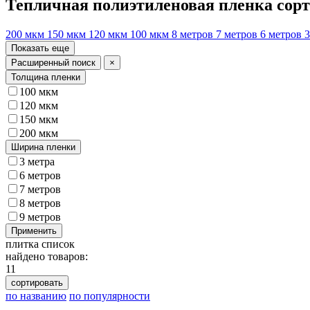
Тепличная полиэтиленовая пленка сор
200 мкм
150 мкм
120 мкм
100 мкм
8 метров
7 метров
6 метров
3
Показать еще
Расширенный поиск
×
Толщина пленки
100 мкм
120 мкм
150 мкм
200 мкм
Ширина пленки
3 метра
6 метров
7 метров
8 метров
9 метров
Применить
плитка
список
найдено товаров:
11
сортировать
по названию
по популярности