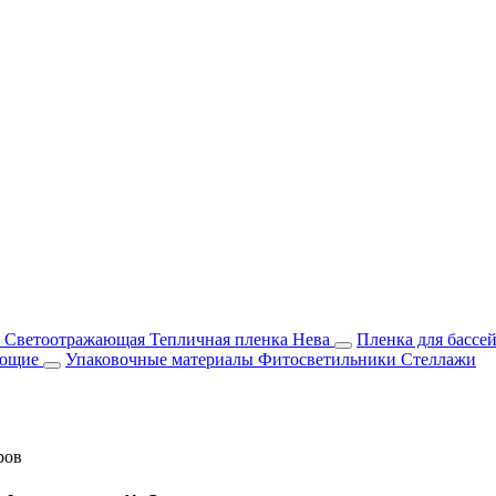
м Светоотражающая
Тепличная пленка Нева
Пленка для бассе
ующие
Упаковочные материалы
Фитосветильники
Стеллажи
ров